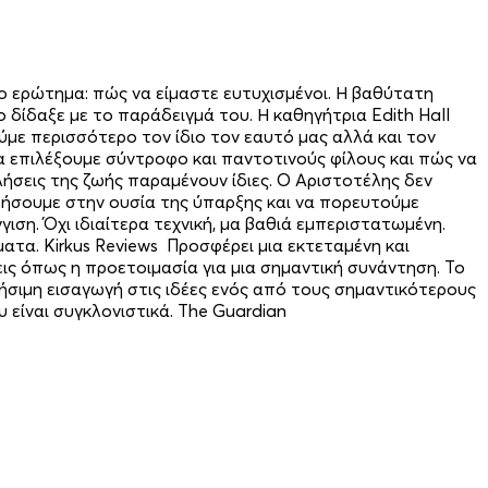
ο ερώτημα: πώς να είμαστε ευτυχισμένοι. Η βαθύτατη
ο δίδαξε με το παράδειγμά του. Η καθηγήτρια Edith Hall
με περισσότερο τον ίδιο τον εαυτό μας αλλά και τον
α επιλέξουμε σύντροφο και παντοτινούς φίλους και πώς να
λήσεις της ζωής παραμένουν ίδιες. Ο Αριστοτέλης δεν
υφήσουμε στην ουσία της ύπαρξης και να πορευτούμε
ιση. Όχι ιδιαίτερα τεχνική, μα βαθιά εμπεριστατωμένη.
ατα. Kirkus Reviews Προσφέρει μια εκτεταμένη και
ς όπως η προετοιμασία για μια σημαντική συνάντηση. Το
ήσιμη εισαγωγή στις ιδέες ενός από τους σημαντικότερους
 είναι συγκλονιστικά. The Guardian