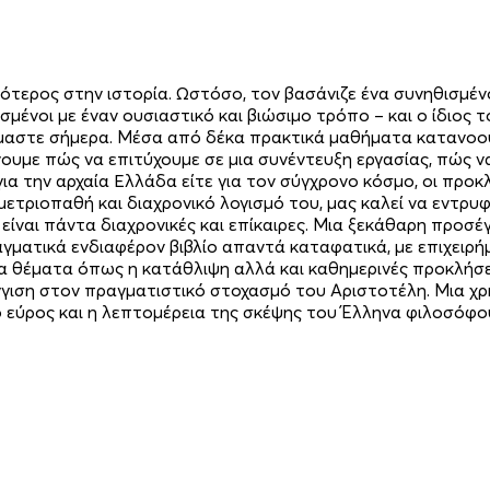
ότερος στην ιστορία. Ωστόσο, τον βασάνιζε ένα συνηθισμέν
ένοι με έναν ουσιαστικό και βιώσιμο τρόπο – και ο ίδιος τ
ζόμαστε σήμερα. Μέσα από δέκα πρακτικά μαθήματα κατανοού
υμε πώς να επιτύχουμε σε μια συνέντευξη εργασίας, πώς ν
για την αρχαία Ελλάδα είτε για τον σύγχρονο κόσμο, οι προκ
μετριο­παθή και διαχρονικό λογισμό του, μας καλεί να εντρ
είναι πάντα διαχρονικές και επίκαιρες. Μια ξεκάθαρη προσέγγ
γματικά ενδιαφέρον βιβλίο απαντά καταφατικά, με επιχειρήμ
 θέματα όπως η κατάθλιψη αλλά και καθημερινές προκλήσει
γγιση στον πραγματιστικό στοχασμό του Αριστοτέλη. Μια χρ
ο εύρος και η λεπτομέρεια της σκέψης του Έλληνα φιλοσόφου