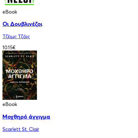
eBook
Οι Δουβλινέζοι
Τζέιμς Τζόις
10.15€
eBook
Μοχθηρό άγγιγμα
Scarlett St. Clair