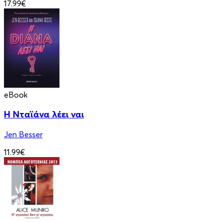
17.99€
eBook
Η Νταϊάνα λέει ναι
Jen Besser
11.99€