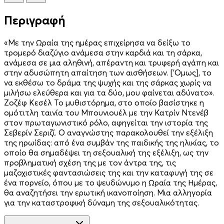
Περιγραφή
«Με την Ωραία της ημέρας επιχείρησα να δείξω το
τρομερό διαζύγιο ανάμεσα στην καρδιά και τη σάρκα,
ανάμεσα σε μια αληθινή, απέραντη και τρυφερή αγάπη και
στην αδυσώπητη απαίτηση των αισθήσεων. ['Ομως], το
να εκθέσω το δράμα της ψυχής και της σάρκας χωρίς να
μιλήσω ελεύθερα και για τα δύο, μου φαίνεται αδύνατο».
Ζοζέφ Κεσέλ Το μυθιστόρημα, στο οποίο βασίστηκε η
ομότιτλη ταινία του Μπουνιουέλ με την Κατρίν Ντενέβ
στον πρωταγωνιστικό ρόλο, αφηγείται την ιστορία της
Σεβερίν Σεριζί. Ο αναγνώστης παρακολουθεί την εξέλιξη
της ηρωίδας: από ένα συμβάν της παιδικής της ηλικίας, το
οποίο θα σημαδέψει τη σεξουαλική της εξέλιξη, ως την
προβληματική σχέση της με τον άντρα της, τις
μαζοχιστικές φαντασιώσεις της και την καταφυγή της σε
ένα πορνείο, όπου με το ψευδώνυμο η Ωραία της Ημέρας,
θα αναζητήσει την ερωτική ικανοποίηση. Μια αλληγορία
για την καταστροφική δύναμη της σεξουαλικότητας.