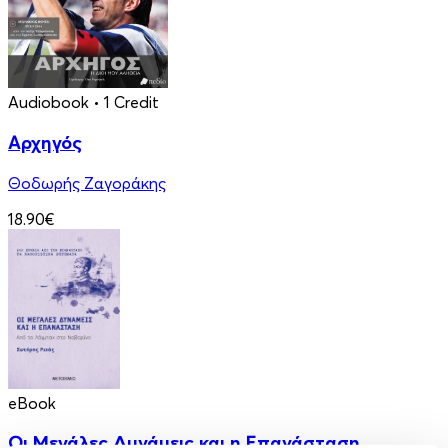
Audiobook
• 1 Credit
Αρχηγός
Θοδωρής Ζαγοράκης
18.90€
eBook
Οι Μεγάλες Δυνάμεις και η Επανάσταση