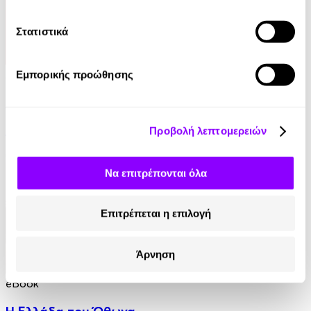
Στατιστικά
Audiobook
Εμπορικής προώθησης
Ο Μύθος της Αιωνιότητας
Αλέκος Φασιανός
Προβολή λεπτομερειών
0.00€
Να επιτρέπονται όλα
Επιτρέπεται η επιλογή
Άρνηση
eBook