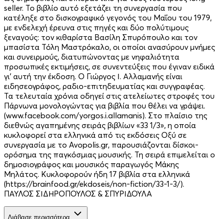
seller. Το βιβλίο αυτό εξετάζει τη συνεργασία που
κατέληξε στο δισκογραφικό γεγονός του Μαΐου του 1979,
με ενδελεχή έρευνα στις πηγές και δύο πολύτιμους
ξεναγούς: τον κιθαρίστα Βασίλη Σπυρόπουλο και τον
μπασίστα Τόλη Μαστρόκαλο, οι οποίοι ανασύρουν μνήμες
και συνειρμούς, διατυπώνοντας με νηφαλιότητα
προσωπικές εκτιμήσεις, σε συνεντεύξεις που έγιναν ειδικά
γι’ αυτή την έκδοση. Ο Γιώργος Ι. Αλλαμανής είναι
ειδησεογράφος, ραδιο-επιτηδευματίας και συγγραφέας.
Τα τελευταία χρόνια οδηγεί στις ατελείωτες στροφές του
Πάρνωνα μονολογώντας για βιβλία που θέλει να γράψει.
(www.facebook.com/yorgos.i.allamanis). Στο πλαίσιο της
διεθνώς αγαπημένης σειράς βιβλίων «33 1/3», η οποία
κυκλοφορεί στα ελληνικά από τις εκδόσεις Οξύ σε
συνεργασία με το Avopolis.gr, παρουσιάζονται δίσκοι-
ορόσημα της παγκόσμιας μουσικής. Τη σειρά επιμελείται ο
δημοσιογράφος και μουσικός παραγωγός Μάκης
Μηλάτος. Κυκλοφορούν ήδη 17 βιβλία στα ελληνικά
(https://brainfood.gr/ekdoseis/non-fiction/33-1-3/).
ΠΑΥΛΟΣ ΣΙΔΗΡΟΠΟΥΛΟΣ & ΣΠΥΡΙΔΟΥΛΑ
Διάβασε περισσότερα