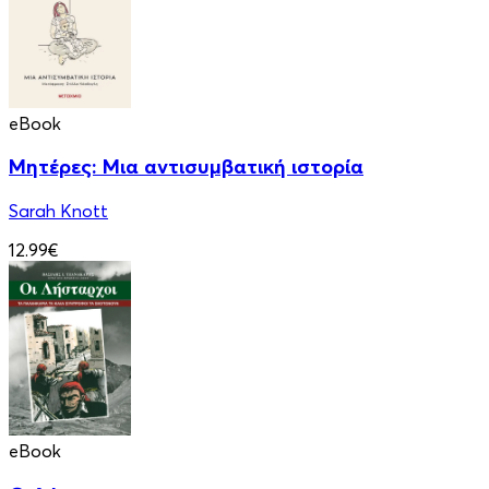
eBook
Μητέρες: Μια αντισυμβατική ιστορία
Sarah Knott
12.99€
eBook