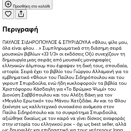
Προσθήκη στο καλάθι
Περιγραφή
ΠΑΥΛΟΣ ΣΙΔΗΡΟΠΟΥΛΟΣ & ΣΠΥΡΙΔΟΥΛΑ «Φλου, φίλε μου,
όλα είναι φλου…» Συμπληρωματικά στη διάσημη σειρά
μουσικών βιβλίων «33 1/3» οι εκδόσεις Οξύ συνεχίζουν τη
δημιουργία μιας σειράς από μουσικές μονογραφίες
ελληνικών άλμπουμ που έγραψαν τη δική τους, σπουδαία,
ιστορία. Σειρά έχει το βιβλίο του Γιώργου Αλλαμανή για το
εμβληματικό «Φλου» του Παύλου Σιδηρόπουλου και του
γκρουπ Σπυριδούλα, ενώ ήδη κυκλοφορούν τα βιβλία του
Χριστόφορου Κάσδαγλη για «Το Βρώμικο Ψωμί» του
Διονύση Σαββόπουλου και του Αλέξη Βάκη για τον
«Μεγάλο Ερωτικό» του Μάνου Χατζιδάκι. Αν και το Φλου
ξεκίνησε ως καλλιτεχνικό συνοικέσιο ανάμεσα στον
Παύλο Σιδηρόπουλο και το συγκρότημα Σπυριδούλα,
αξιώθηκε δικαίως με τον καιρό να γίνει δίσκος αναφοράς
στην ιστορία του ελληνικού ροκ – όχι ως best seller, αλλά
ως δημοφιλές και επιδραστικό για τους νεότερους long