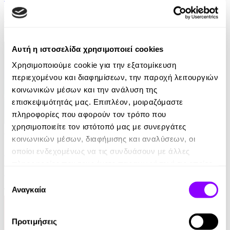
Σωτήρης Ριζάς
6.99€
Αυτή η ιστοσελίδα χρησιμοποιεί cookies
Χρησιμοποιούμε cookie για την εξατομίκευση
περιεχομένου και διαφημίσεων, την παροχή λειτουργιών
κοινωνικών μέσων και την ανάλυση της
επισκεψιμότητάς μας. Επιπλέον, μοιραζόμαστε
πληροφορίες που αφορούν τον τρόπο που
χρησιμοποιείτε τον ιστότοπό μας με συνεργάτες
Audiobook
• 1 Credit
κοινωνικών μέσων, διαφήμισης και αναλύσεων, οι
11:11 - Όλοι Μοναδικοί, Όλοι Ίσοι
οποίοι ενδεχομένως να τις συνδυάσουν με άλλες
πληροφορίες που τους έχετε παραχωρήσει ή τις οποίες
Δημήτρης Παπανικολάου
έχουν συλλέξει σε σχέση με την από μέρους σας χρήση
Επιλογή
των υπηρεσιών τους.
Αναγκαία
14.99€
συγκατάθεσης
Προτιμήσεις