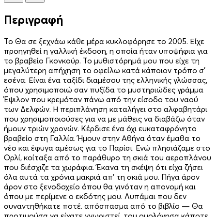
Περιγραφή
Το Θα σε ξεχνάω κάθε μέρα κυκλοφόρησε το 2005. Είχε
προηγηθεί η γαλλική έκδοση, η οποία ήταν υποψήφια για
το βραβείο Γκονκούρ. Το μυθιστόρημά μου που είχε τη
μεγαλύτερη απήχηση το οφείλω κατά κάποιον τρόπο σ’
εσένα. Είναι ένα ταξίδι διαμέσου της ελληνικής γλώσσας,
όπου χρησιμοποιώ σαν πυξίδα το μυστηριώδες γράμμα
Έψιλον που κρεμόταν πάνω από την είσοδο του ναού
των Δελφών. Η περιπλάνηση καταλήγει στο αλφαβητάρι
που χρησιμοποιούσες για να με μάθεις να διαβάζω όταν
ήμουν τριών χρονών. Κέρδισε ένα όχι ευκαταφρόνητο
βραβείο στη Γαλλία. Ήμουν στην Αθήνα όταν έμαθα το
νέο και έφυγα αμέσως για το Παρίσι. Ενώ πλησιάζαμε στο
Ορλί, κοίταξα από το παράθυρο τη σκιά του αεροπλάνου
που διέσχιζε τα χωράφια. Έκανα τη σκέψη ότι είχα ζήσει
όλα αυτά τα χρόνια μακριά απ’ τη σκιά μου. Πήγα άρον
άρον στο ξενοδοχείο όπου θα γινόταν η απονομή και
όπου με περίμενε ο εκδότης μου. Λυπάμαι που δεν
συναντηθήκατε ποτέ. απόσπασμα από το βιβλίο — Θα
προτιμούσα να είχατε γνωριστεί, του ομολόγησα κάποτε.