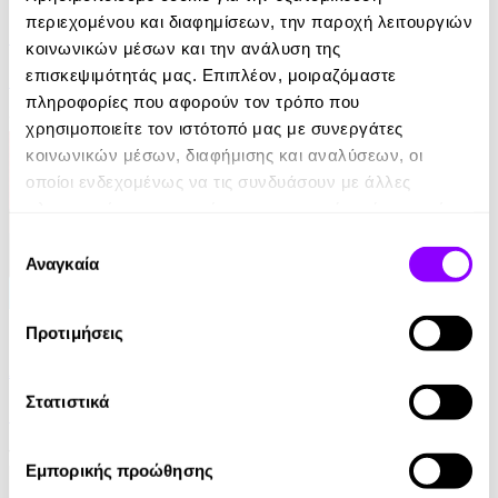
περιεχομένου και διαφημίσεων, την παροχή λειτουργιών
Η απαγωγή της Τασούλας
κοινωνικών μέσων και την ανάλυση της
επισκεψιμότητάς μας. Επιπλέον, μοιραζόμαστε
Τάσος Κοντογιαννίδης
πληροφορίες που αφορούν τον τρόπο που
9.99€
χρησιμοποιείτε τον ιστότοπό μας με συνεργάτες
κοινωνικών μέσων, διαφήμισης και αναλύσεων, οι
οποίοι ενδεχομένως να τις συνδυάσουν με άλλες
πληροφορίες που τους έχετε παραχωρήσει ή τις οποίες
έχουν συλλέξει σε σχέση με την από μέρους σας χρήση
Επιλογή
των υπηρεσιών τους.
Αναγκαία
συγκατάθεσης
eBook
Προτιμήσεις
Από ήλιο σε ήλιο: Αποσπερίτης
Στατιστικά
Μαίρη Κόντζογλου
13.99€
Εμπορικής προώθησης