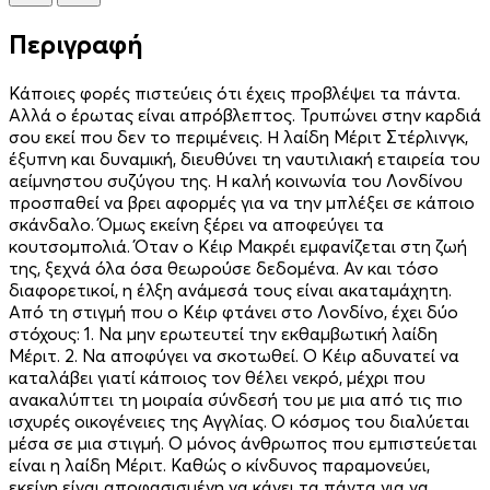
Περιγραφή
Κάποιες φορές πιστεύεις ότι έχεις προβλέψει τα πάντα.
Αλλά ο έρωτας είναι απρόβλεπτος. Τρυπώνει στην καρδιά
σου εκεί που δεν το περιμένεις. Η λαίδη Μέριτ Στέρλινγκ,
έξυπνη και δυναμική, διευθύνει τη ναυτιλιακή εταιρεία του
αείμνηστου συζύγου της. Η καλή κοινωνία του Λονδίνου
προσπαθεί να βρει αφορμές για να την μπλέξει σε κάποιο
σκάνδαλο. Όμως εκείνη ξέρει να αποφεύγει τα
κουτσομπολιά. Όταν ο Κέιρ Μακρέι εμφανίζεται στη ζωή
της, ξεχνά όλα όσα θεωρούσε δεδομένα. Αν και τόσο
διαφορετικοί, η έλξη ανάμεσά τους είναι ακαταμάχητη.
Από τη στιγμή που ο Κέιρ φτάνει στο Λονδίνο, έχει δύο
στόχους: 1. Να μην ερωτευτεί την εκθαμβωτική λαίδη
Μέριτ. 2. Να αποφύγει να σκοτωθεί. Ο Κέιρ αδυνατεί να
καταλάβει γιατί κάποιος τον θέλει νεκρό, μέχρι που
ανακαλύπτει τη μοιραία σύνδεσή του με μια από τις πιο
ισχυρές οικογένειες της Αγγλίας. Ο κόσμος του διαλύεται
μέσα σε μια στιγμή. Ο μόνος άνθρωπος που εμπιστεύεται
είναι η λαίδη Μέριτ. Καθώς ο κίνδυνος παραμονεύει,
εκείνη είναι αποφασισμένη να κάνει τα πάντα για να