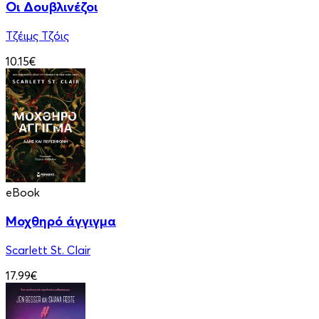
Οι Δουβλινέζοι
Τζέιμς Τζόις
10.15€
eBook
Μοχθηρό άγγιγμα
Scarlett St. Clair
17.99€