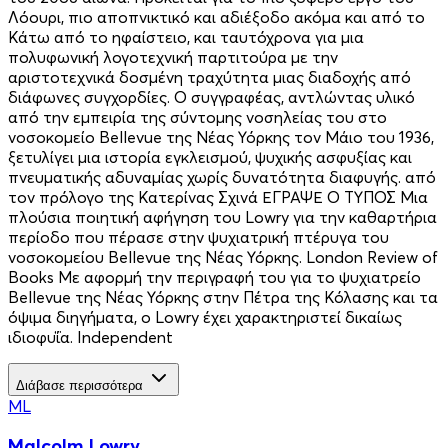
Λόουρι, πιο αποπνικτικό και αδιέξοδο ακόμα και από το
Κάτω από το ηφαίστειο, και ταυτόχρονα για μια
πολυφωνική λογοτεχνική παρτιτούρα με την
αριστοτεχνικά δοσμένη τραχύτητα μιας διαδοχής από
διάφωνες συγχορδίες. Ο συγγραφέας, αντλώντας υλικό
από την εμπειρία της σύντομης νοσηλείας του στο
νοσοκομείο Bellevue της Νέας Υόρκης τον Μάιο του 1936,
ξετυλίγει μια ιστορία εγκλεισμού, ψυχικής ασφυξίας και
πνευματικής αδυναμίας χωρίς δυνατότητα διαφυγής. από
τον πρόλογο της Κατερίνας Σχινά ΕΓΡΑΨΕ Ο ΤΥΠΟΣ Μια
πλούσια ποιητική αφήγηση του Lowry για την καθαρτήρια
περίοδο που πέρασε στην ψυχιατρική πτέρυγα του
νοσοκομείου Bellevue της Νέας Υόρκης. London Review of
Books Με αφορμή την περιγραφή του για το ψυχιατρείο
Bellevue της Νέας Υόρκης στην Πέτρα της Κόλασης και τα
όψιμα διηγήματα, ο Lowry έχει χαρακτηριστεί δικαίως
ιδιοφυΐα. Independent
Διάβασε περισσότερα
ML
Malcolm Lowry