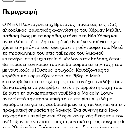
Περιγραφή
O Μπιλ Πλανταγενέτης, Βρετανός πιανίστας της τζαζ,
αλκοολικός, φανατικός αναγνώστης του Χέρμαν Μέλβιλ,
παθιασμένος με τα καράβια, φτάνει στη Νέα Υόρκη και
ανακαλύπτει ότι όλη του η ζωή είναι ένα ναυάγιο – έχει
χάσει την μπάντα του, έχει χάσει τη σύντροφό του. Μετά
το προσκύνημά του στις ταβέρνες του λιμανιού
καταλήγει στο ψυχιατρείο ή μάλλον στην Κόλαση, όπου
θα περάσει τον καιρό του και θα μοιραστεί την τύχη του
με ναυτικούς, μέθυσους, φτωχούς. Κοιτάζοντας τα
καράβια που αρμενίζουν στο Ιστ Ρίβερ, ο Μπιλ
καταλαβαίνει ότι ο ψυχίατρος που τον έχει αναλάβει δεν
θα καταφέρει να γιατρέψει ποτέ την άρρωστη ψυχή του.
Σε αυτή τη συναρπαστική νουβέλα ο Malcolm Lowry
αντλεί από την προσωπική του εμπειρία και μιλά με
σφοδρότητα για τις ψευδαισθήσεις της τρέλας και για την
πραγματική σημασία της λογικής. Ένα συγκινητικό έργο
τέχνης όπου περιέχονται όλες οι κεντρικές ιδέες που τον
ανέδειξαν σε έναν από τους σημαντικότερους συγγραφείς
του 20ού αιώνα. Πρόκειται για το πιο ζοφερό έργο του