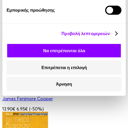
Στο Σπίτι Της
Εμπορικής προώθησης
Yael Van Der Wouden
16.90€
Προβολή λεπτομερειών
Να επιτρέπονται όλα
Επιτρέπεται η επιλογή
Audiobook
• 1 Credit
Άρνηση
Ο Τελευταίος των Μοϊκανών
James Fenimore Cooper
13.90€
6.95€
(-50%)