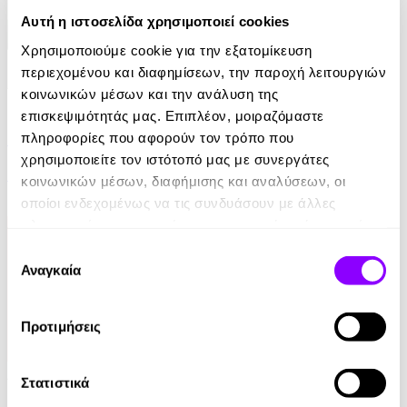
Αυτή η ιστοσελίδα χρησιμοποιεί cookies
Χρησιμοποιούμε cookie για την εξατομίκευση
περιεχομένου και διαφημίσεων, την παροχή λειτουργιών
κοινωνικών μέσων και την ανάλυση της
eBook
επισκεψιμότητάς μας. Επιπλέον, μοιραζόμαστε
Ελέφαντας
πληροφορίες που αφορούν τον τρόπο που
χρησιμοποιείτε τον ιστότοπό μας με συνεργάτες
Ρέιμοντ Κάρβερ
κοινωνικών μέσων, διαφήμισης και αναλύσεων, οι
οποίοι ενδεχομένως να τις συνδυάσουν με άλλες
7.99€
πληροφορίες που τους έχετε παραχωρήσει ή τις οποίες
έχουν συλλέξει σε σχέση με την από μέρους σας χρήση
Επιλογή
των υπηρεσιών τους.
Αναγκαία
συγκατάθεσης
Προτιμήσεις
Audiobook
• 1 Credit
Στατιστικά