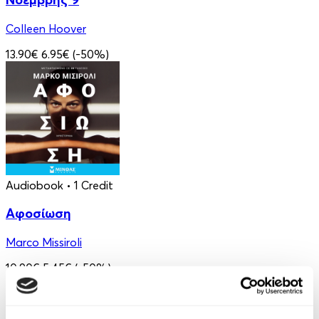
Colleen Hoover
13.90€
6.95€
(-50%)
Audiobook
• 1 Credit
Αφοσίωση
Marco Missiroli
10.90€
5.45€
(-50%)