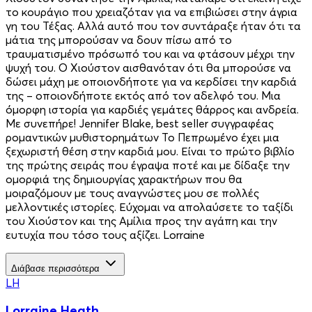
το κουράγιο που χρειαζόταν για να επιβιώσει στην άγρια
γη του Τέξας. Αλλά αυτό που τον συντάραξε ήταν ότι τα
μάτια της μπορούσαν να δουν πίσω από το
τραυματισμένο πρόσωπό του και να φτάσουν μέχρι την
ψυχή του. Ο Χιούστον αισθανόταν ότι θα μπορούσε να
δώσει μάχη με οποιονδήποτε για να κερδίσει την καρδιά
της – οποιονδήποτε εκτός από τον αδελφό του. Μια
όμορφη ιστορία για καρδιές γεμάτες θάρρος και ανδρεία.
Με συνεπήρε! Jennifer Blake, best seller συγγραφέας
ρομαντικών μυθιστορημάτων Το Πεπρωμένο έχει μια
ξεχωριστή θέση στην καρδιά μου. Είναι το πρώτο βιβλίο
της πρώτης σειράς που έγραψα ποτέ και με δίδαξε την
ομορφιά της δημιουργίας χαρακτήρων που θα
μοιραζόμουν με τους αναγνώστες μου σε πολλές
μελλοντικές ιστορίες. Εύχομαι να απολαύσετε το ταξίδι
του Χιούστον και της Αμίλια προς την αγάπη και την
ευτυχία που τόσο τους αξίζει. Lorraine
Διάβασε περισσότερα
LH
Lorraine Heath