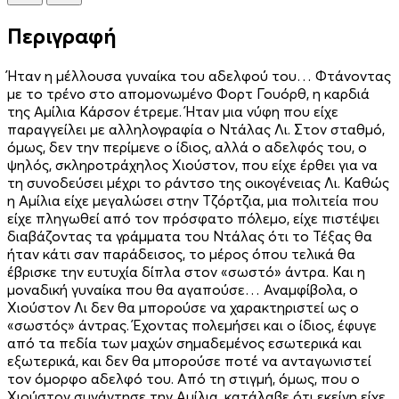
Περιγραφή
Ήταν η μέλλουσα γυναίκα του αδελφού του… Φτάνοντας
με το τρένο στο απομονωμένο Φορτ Γουόρθ, η καρδιά
της Αμίλια Κάρσον έτρεμε. Ήταν μια νύφη που είχε
παραγγείλει με αλληλογραφία ο Ντάλας Λι. Στον σταθμό,
όμως, δεν την περίμενε ο ίδιος, αλλά ο αδελφός του, ο
ψηλός, σκληροτράχηλος Χιούστον, που είχε έρθει για να
τη συνοδεύσει μέχρι το ράντσο της οικογένειας Λι. Καθώς
η Αμίλια είχε μεγαλώσει στην Τζόρτζια, μια πολιτεία που
είχε πληγωθεί από τον πρόσφατο πόλεμο, είχε πιστέψει
διαβάζοντας τα γράμματα του Ντάλας ότι το Τέξας θα
ήταν κάτι σαν παράδεισος, το μέρος όπου τελικά θα
έβρισκε την ευτυχία δίπλα στον «σωστό» άντρα. Και η
μοναδική γυναίκα που θα αγαπούσε… Αναμφίβολα, ο
Χιούστον Λι δεν θα μπορούσε να χαρακτηριστεί ως ο
«σωστός» άντρας. Έχοντας πολεμήσει και ο ίδιος, έφυγε
από τα πεδία των μαχών σημαδεμένος εσωτερικά και
εξωτερικά, και δεν θα μπορούσε ποτέ να ανταγωνιστεί
τον όμορφο αδελφό του. Από τη στιγμή, όμως, που ο
Χιούστον συνάντησε την Αμίλια, κατάλαβε ότι εκείνη είχε