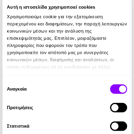
Αυτή η ιστοσελίδα χρησιμοποιεί cookies
Χρησιμοποιούμε cookie για την εξατομίκευση
περιεχομένου και διαφημίσεων, την παροχή λειτουργιών
κοινωνικών μέσων και την ανάλυση της
eBook
επισκεψιμότητάς μας. Επιπλέον, μοιραζόμαστε
Το Κορίτσι των Γενεθλίων
πληροφορίες που αφορούν τον τρόπο που
χρησιμοποιείτε τον ιστότοπό μας με συνεργάτες
Penelope Douglas
κοινωνικών μέσων, διαφήμισης και αναλύσεων, οι
οποίοι ενδεχομένως να τις συνδυάσουν με άλλες
12.99€
πληροφορίες που τους έχετε παραχωρήσει ή τις οποίες
έχουν συλλέξει σε σχέση με την από μέρους σας χρήση
Επιλογή
των υπηρεσιών τους.
Αναγκαία
συγκατάθεσης
Προτιμήσεις
eBook
Στατιστικά