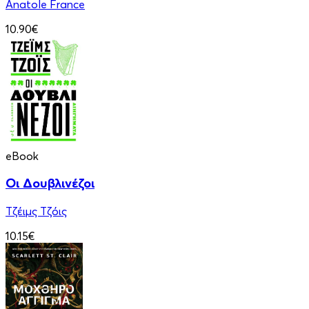
Anatole France
10.90€
eBook
Οι Δουβλινέζοι
Τζέιμς Τζόις
10.15€