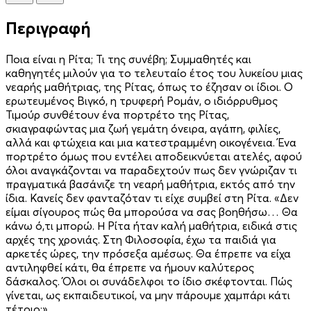
Περιγραφή
Ποια είναι η Ρίτα; Τι της συνέβη; Συμμαθητές και
καθηγητές μιλούν για το τελευταίο έτος του λυκείου μιας
νεαρής μαθήτριας, της Ρίτας, όπως το έζησαν οι ίδιοι. Ο
ερωτευμένος Βιγκό, η τρυφερή ­Ρομάν, ο ιδιόρρυθμος
Τιμούρ συνθέτουν ένα πορτρέτο της Ρίτας,
σκιαγραφώντας μια ζωή γεμάτη όνειρα, αγάπη, φιλίες,
αλλά και φτώχεια και μια κατεστραμμένη οικογένεια. Ένα
πορτρέτο όμως που εντέλει αποδεικνύεται ατελές, αφού
όλοι αναγκάζονται να παραδεχτούν πως δεν γνώριζαν τι
πραγματικά βασάνιζε τη νεαρή μαθήτρια, εκτός από την
ίδια. Κανείς δεν φανταζόταν τι είχε συμβεί στη Ρίτα. «Δεν
είμαι σίγουρος πώς θα μπορούσα να σας βοηθήσω… Θα
κάνω ό,τι μπορώ. Η Ρίτα ήταν καλή μαθήτρια, ειδικά στις
αρχές της χρονιάς. Στη Φιλοσοφία, έχω τα παιδιά για
αρκετές ώρες, την πρόσεξα αμέσως. Θα έπρεπε να είχα
αντιληφθεί κάτι, θα έπρεπε να ήμουν καλύτερος
δάσκαλος. Όλοι οι συνάδελφοι το ίδιο σκέφτονται. Πώς
γίνεται, ως εκπαιδευτικοί, να μην πάρουμε χαμπάρι κάτι
τέτοιο;»