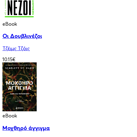
eBook
Οι Δουβλινέζοι
Τζέιμς Τζόις
10.15€
eBook
Μοχθηρό άγγιγμα