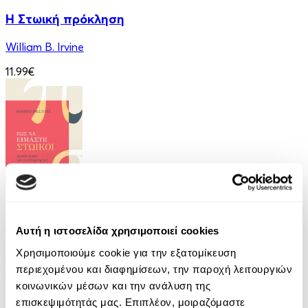
Η Στωική πρόκληση
William B. Irvine
11.99€
eBook
Πώς να είμαστε Στωικοί
Αυτή η ιστοσελίδα χρησιμοποιεί cookies
Χρησιμοποιούμε cookie για την εξατομίκευση
Massimo Pigliucci
περιεχομένου και διαφημίσεων, την παροχή λειτουργιών
10.99€
κοινωνικών μέσων και την ανάλυση της
επισκεψιμότητάς μας. Επιπλέον, μοιραζόμαστε