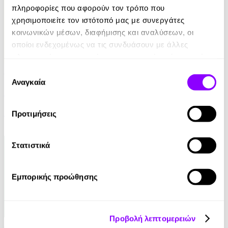
πληροφορίες που αφορούν τον τρόπο που
χρησιμοποιείτε τον ιστότοπό μας με συνεργάτες
κοινωνικών μέσων, διαφήμισης και αναλύσεων, οι
οποίοι ενδεχομένως να τις συνδυάσουν με άλλες
πληροφορίες που τους έχετε παραχωρήσει ή τις οποίες
έχουν συλλέξει σε σχέση με την από μέρους σας χρήση
Audiobook
• 1 Credit
Επιλογή
των υπηρεσιών τους.
Αναγκαία
συγκατάθεσης
Η Ελεγεία Ενός Παράλογου Κόσμου
Eugene Ionesco
Προτιμήσεις
7.00€
3.50€
(-50%)
Στατιστικά
Εμπορικής προώθησης
Προβολή λεπτομερειών
Audiobook
• 1 Credit