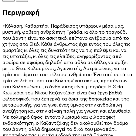
Περιγραφή
«Κόλαση, Καθαρτήρι, Παράδεισος υπάρχουν μέσα μας,
μυστική, φοβερή ανθρώπινη Τριάδα, κι όλο το τραγούδι
του Δάντη είναι το ασκητικό, επίπονο ανέβασμα από το
χτήνος στο Θεό. Κάθε άνθρωπος έχει εντός του όλες τις
αμαρτίες κι όλες τις δυνατότητες να τις παλέψει και να
τις υποτάξει, κι όλες τις ελπίδες, ανηφορίζοντας από
σφαίρα σε σφαίρα, δηλαδή από άθλο σε άθλο, να σμίξει
με το Θεό. Κολασμένος, Αγωνιστής, Λυτρωμένος, να τα
τρία πατώματα του τέλειου ανθρώπου. Ένα από αυτά τα
τρία να λείψει –και του Κολασμένου ακόμα, προπάντων
του Κολασμένου–, ο άνθρωπος είναι μισερός». Η Θεία
Κωμωδία του Νίκου Καζαντζάκη είναι ένα έργο βαθιά
φιλοσοφικό, που ξεπερνά τα όρια της θρησκείας και της
μεταφυσικής, για να γίνει ένας ύμνος στην ανθρώπινη
αναζήτηση και στην αέναη πάλη για γνώση και ελευθερία.
Με τολμηρό ύφος, έντονο λυρισμό και φιλοσοφική
ενδοσκόπηση, ο Καζαντζάκης δεν ακολουθεί τον δρόμο
του Δάντη, αλλά δημιουργεί το δικό του μονοπάτι,
προσφέροντας μια νέα εκδοχή της μετά θάνατον