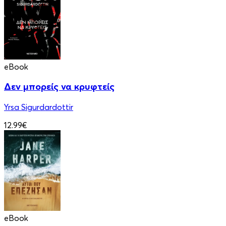
eBook
Δεν μπορείς να κρυφτείς
Yrsa Sigurdardottir
12.99€
eBook