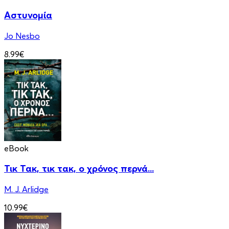
Αστυνομία
Jo Nesbo
8.99€
eBook
Τικ Τακ, τικ τακ, ο χρόνος περνά...
M. J. Arlidge
10.99€