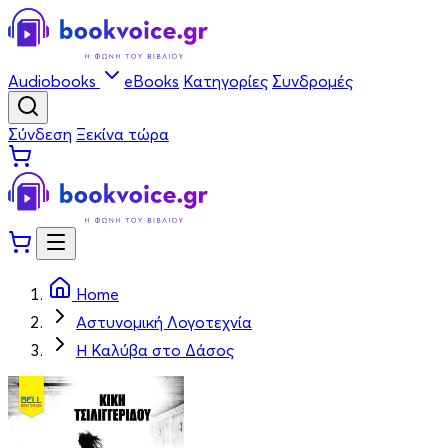
Audiobooks
eBooks
Κατηγορίες
Συνδρομές
Σύνδεση
Ξεκίνα τώρα
Home
Αστυνομική Λογοτεχνία
Η Καλύβα στο Δάσος