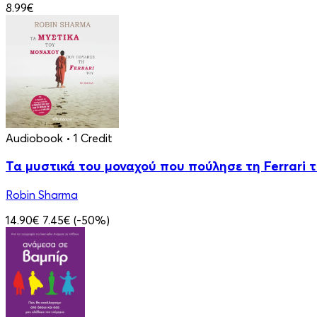
8.99€
Audiobook
• 1 Credit
Τα μυστικά του μοναχού που πούλησε τη Ferrari 
Robin Sharma
14.90€
7.45€
(-50%)