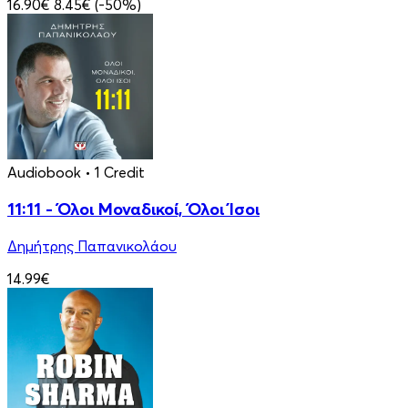
16.90€
8.45€
(-50%)
Audiobook
• 1 Credit
11:11 - Όλοι Μοναδικοί, Όλοι Ίσοι
Δημήτρης Παπανικολάου
14.99€