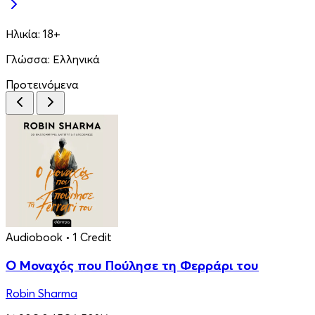
Ηλικία:
18+
Γλώσσα:
Ελληνικά
Προτεινόμενα
Audiobook
• 1 Credit
Ο Μοναχός που Πούλησε τη Φερράρι του
Robin Sharma