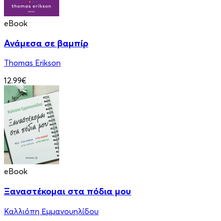
eBook
Ανάμεσα σε βαμπίρ
Thomas Erikson
12.99€
eBook
Ξαναστέκομαι στα πόδια μου
Καλλιόπη Εμμανουηλίδου