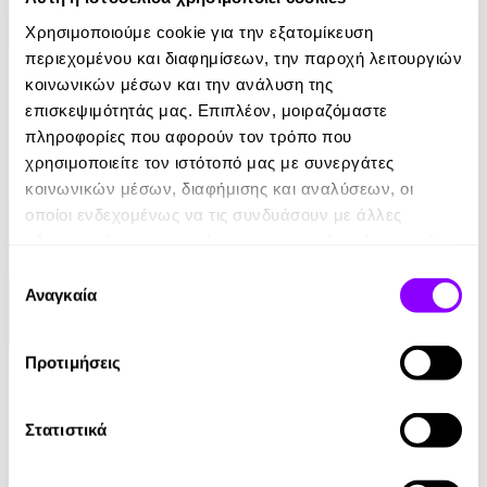
Χρησιμοποιούμε cookie για την εξατομίκευση
περιεχομένου και διαφημίσεων, την παροχή λειτουργιών
eBook
κοινωνικών μέσων και την ανάλυση της
Η απαγωγή της Τασούλας
επισκεψιμότητάς μας. Επιπλέον, μοιραζόμαστε
πληροφορίες που αφορούν τον τρόπο που
Τάσος Κοντογιαννίδης
χρησιμοποιείτε τον ιστότοπό μας με συνεργάτες
κοινωνικών μέσων, διαφήμισης και αναλύσεων, οι
9.99€
οποίοι ενδεχομένως να τις συνδυάσουν με άλλες
πληροφορίες που τους έχετε παραχωρήσει ή τις οποίες
έχουν συλλέξει σε σχέση με την από μέρους σας χρήση
Επιλογή
των υπηρεσιών τους.
Αναγκαία
συγκατάθεσης
Προτιμήσεις
eBook
Στατιστικά
Από ήλιο σε ήλιο: Αποσπερίτης
Μαίρη Κόντζογλου