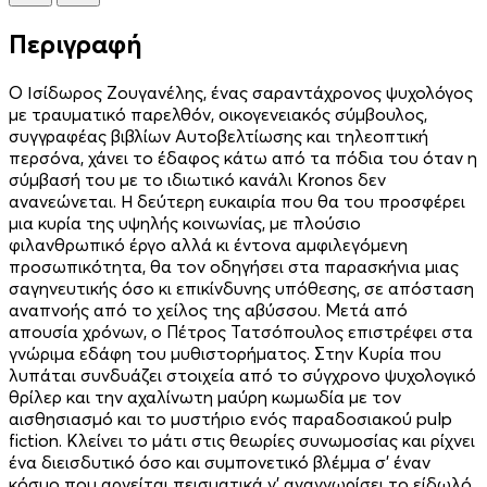
Περιγραφή
Ο Ισίδωρος Ζουγανέλης, ένας σαραντάχρονος ψυχολόγος
με τραυματικό παρελθόν, οικογενειακός σύμβουλος,
συγγραφέας βιβλίων Αυτοβελτίωσης και τηλεοπτική
περσόνα, χάνει το έδαφος κάτω από τα πόδια του όταν η
σύμβασή του με το ιδιωτικό κανάλι Kronos δεν
ανανεώνεται. Η δεύτερη ευκαιρία που θα του προσφέρει
μια κυρία της υψηλής κοινωνίας, με πλούσιο
φιλανθρωπικό έργο αλλά κι έντονα αμφιλεγόμενη
προσωπικότητα, θα τον οδηγήσει στα παρασκήνια μιας
σαγηνευτικής όσο κι επικίνδυνης υπόθεσης, σε απόσταση
αναπνοής από το χείλος της αβύσσου. Μετά από
απουσία χρόνων, ο Πέτρος Τατσόπουλος επιστρέφει στα
γνώριμα εδάφη του μυθιστορήματος. Στην Κυρία που
λυπάται συνδυάζει στοιχεία από το σύγχρονο ψυχολογικό
θρίλερ και την αχαλίνωτη μαύρη κωμωδία με τον
αισθησιασμό και το μυστήριο ενός παραδοσιακού pulp
fiction. Κλείνει το μάτι στις θεωρίες συνωμοσίας και ρίχνει
ένα διεισδυτικό όσο και συμπονετικό βλέμμα σ’ έναν
κόσμο που αρνείται πεισματικά ν’ αναγνωρίσει το είδωλό