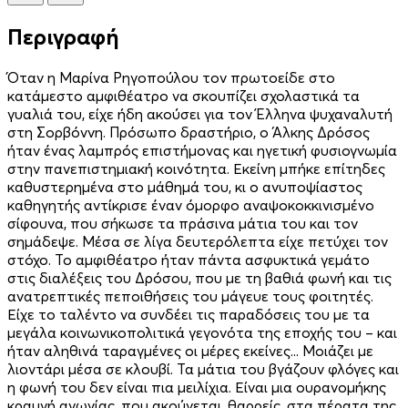
Περιγραφή
Όταν η Μαρίνα Ρηγοπούλου τον πρωτοείδε στο
κατάμεστο αμφιθέατρο να σκουπίζει σχολαστικά τα
γυαλιά του, είχε ήδη ακούσει για τον Έλληνα ψυχαναλυτή
στη Σορβόννη. Πρόσωπο δραστήριο, ο Άλκης Δρόσος
ήταν ένας λαμπρός επιστήμονας και ηγετική φυσιογνωμία
στην πανεπιστημιακή κοινότητα. Εκείνη μπήκε επίτηδες
καθυστερημένα στο μάθημά του, κι ο ανυποψίαστος
καθηγητής αντίκρισε έναν όμορφο αναψοκοκκινισμένο
σίφουνα, που σήκωσε τα πράσινα μάτια του και τον
σημάδεψε. Μέσα σε λίγα δευτερόλεπτα είχε πετύχει τον
στόχο. Το αμφιθέα­τρο ήταν πάντα ασφυκτικά γεμάτο
στις διαλέξεις του Δρόσου, που με τη βαθιά φωνή και τις
ανατρεπτικές πεποιθήσεις του μάγευε τους φοιτητές.
Είχε το ταλέντο να συνδέει τις παραδόσεις του με τα
μεγάλα κοινωνικοπολιτικά γεγονότα της εποχής του – και
ήταν αληθινά ταραγμένες οι μέρες εκείνες... Μοιάζει με
λιοντάρι μέσα σε κλουβί. Τα μάτια του βγάζουν φλόγες και
η φωνή του δεν είναι πια μειλίχια. Είναι μια ουρανομήκης
κραυγή αγωνίας, που ακούγεται, θαρρείς, στα πέρατα της