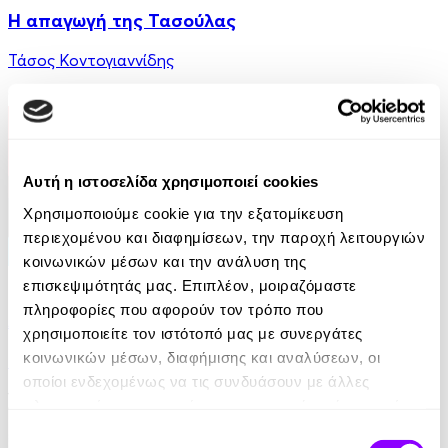
Η απαγωγή της Τασούλας
Τάσος Κοντογιαννίδης
9.99€
Αυτή η ιστοσελίδα χρησιμοποιεί cookies
Χρησιμοποιούμε cookie για την εξατομίκευση
περιεχομένου και διαφημίσεων, την παροχή λειτουργιών
κοινωνικών μέσων και την ανάλυση της
eBook
επισκεψιμότητάς μας. Επιπλέον, μοιραζόμαστε
πληροφορίες που αφορούν τον τρόπο που
Από ήλιο σε ήλιο: Αποσπερίτης
χρησιμοποιείτε τον ιστότοπό μας με συνεργάτες
κοινωνικών μέσων, διαφήμισης και αναλύσεων, οι
Μαίρη Κόντζογλου
οποίοι ενδεχομένως να τις συνδυάσουν με άλλες
13.99€
πληροφορίες που τους έχετε παραχωρήσει ή τις οποίες
έχουν συλλέξει σε σχέση με την από μέρους σας χρήση
Επιλογή