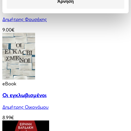
Άρνηση
Εννέα Κύματα
Δημήτρης Φουσέκης
9.00€
eBook
Οι εγκλωβισμένοι
Δημήτρης Οικονόμου
8.99€