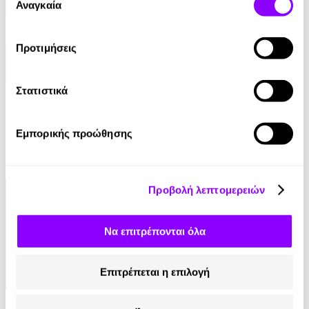
των υπηρεσιών τους.
Αναγκαία
συγκατάθεσης
Προτιμήσεις
Στατιστικά
eBook
Γαλάζια Αγελάδα
Εμπορικής προώθησης
Βασίλης Τσιαμπούσης
8.99€
Προβολή λεπτομερειών
Να επιτρέπονται όλα
Επιτρέπεται η επιλογή
Audiobook
• 1 Credit