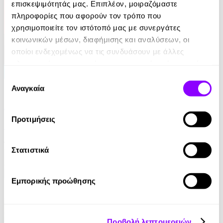
επισκεψιμότητάς μας. Επιπλέον, μοιραζόμαστε
πληροφορίες που αφορούν τον τρόπο που
χρησιμοποιείτε τον ιστότοπό μας με συνεργάτες
κοινωνικών μέσων, διαφήμισης και αναλύσεων, οι
οποίοι ενδεχομένως να τις συνδυάσουν με άλλες
πληροφορίες που τους έχετε παραχωρήσει ή τις οποίες
έχουν συλλέξει σε σχέση με την από μέρους σας χρήση
Επιλογή
eBook
των υπηρεσιών τους.
Αναγκαία
συγκατάθεσης
Από ήλιο σε ήλιο: Αποσπερίτης
Προτιμήσεις
Μαίρη Κόντζογλου
13.99€
Στατιστικά
Εμπορικής προώθησης
Προβολή λεπτομερειών