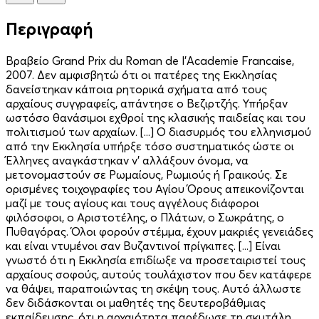
Περιγραφή
Βραβείο Grand Prix du Roman de l'Academie Francaise,
2007. Δεν αμφισβητώ ότι οι πατέρες της Εκκλησίας
δανείστηκαν κάποια ρητορικά σχήματα από τους
αρχαίους συγγραφείς, απάντησε ο Βεζιρτζής. Υπήρξαν
ωστόσο θανάσιμοι εχθροί της κλασικής παιδείας και του
πολιτισμού των αρχαίων. [...] Ο διασυρμός του ελληνισμού
από την Εκκλησία υπήρξε τόσο συστηματικός ώστε οι
Έλληνες αναγκάστηκαν ν' αλλάξουν όνομα, να
μετονομαστούν σε Ρωμαίους, Ρωμιούς ή Γραικούς. Σε
ορισμένες τοιχογραφίες του Αγίου Όρους απεικονίζονται
μαζί με τους αγίους και τους αγγέλους διάφοροι
φιλόσοφοι, ο Αριστοτέλης, ο Πλάτων, ο Σωκράτης, ο
Πυθαγόρας. Όλοι φορούν στέμμα, έχουν μακριές γενειάδες
και είναι ντυμένοι σαν Βυζαντινοί πρίγκιπες. [...] Είναι
γνωστό ότι η Εκκλησία επιδίωξε να προσεταιριστεί τους
αρχαίους σοφούς, αυτούς τουλάχιστον που δεν κατάφερε
να θάψει, παραποιώντας τη σκέψη τους. Αυτό άλλωστε
δεν διδάσκονται οι μαθητές της δευτεροβάθμιας
εκπαίδευσης, ότι η αρχαιότητα παρέδωσε τη σκυτάλη