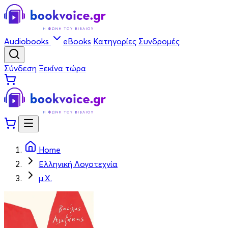
Audiobooks
eBooks
Κατηγορίες
Συνδρομές
Σύνδεση
Ξεκίνα τώρα
Home
Ελληνική Λογοτεχνία
μ.Χ.