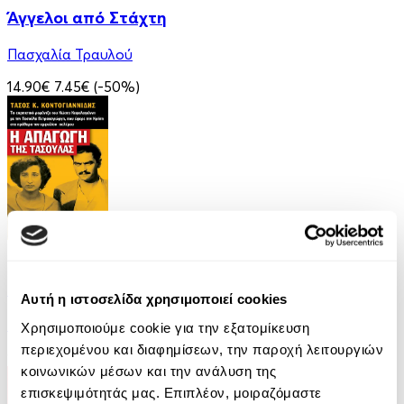
Άγγελοι από Στάχτη
Πασχαλία Τραυλού
14.90€
7.45€
(-50%)
eBook
Η απαγωγή της Τασούλας
Αυτή η ιστοσελίδα χρησιμοποιεί cookies
Τάσος Κοντογιαννίδης
Χρησιμοποιούμε cookie για την εξατομίκευση
περιεχομένου και διαφημίσεων, την παροχή λειτουργιών
9.99€
κοινωνικών μέσων και την ανάλυση της
επισκεψιμότητάς μας. Επιπλέον, μοιραζόμαστε