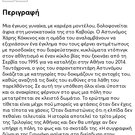
Περιγραφή
Μια έγκυος γυναίκα, με καριέρα μοντέλου, δολοφονείται
άγρια στη μονοκατοικία της στο Καβούρι. Ο Αστυνόμος
Χάρης Κόκκινος και η ομάδα του αναλαμβάνουν να
εξιχνιάσουν ένα έγκλημα που τους φέρνει αντιμέτωπους
με προσδοκίες που διαψεύστηκαν, κυκλώματα ντόπινγκ
στον αθλητισμό κι έναν κύκλο βίας που ξεκινάει από τη
Σερβία του 1995 για να καταλήξει στην Αθήνα του 2014.
Ταυτόχρονα, ο γιος του σαρανταπεντάρη Αστυνόμου
δικάζεται με κατηγορίες που δοκιμάζουν τις αντοχές του,
καθώς αναζητά τις δικές του ευθύνες στα λάθη του
παρελθόντος. Σε αυτή την υπόθεση όλοι είναι ύποπτοι
και οι ανακρίσεις φέρνουν στο φως μια πόλη που
μετατρέπεται σε κλειστό δωμάτιο. Το ερώτημα που
τίθεται είναι μέχρι πού μπορείς να φτάσεις όταν δεν έχεις
πια τίποτα να χάσεις. Όταν διαπιστώνεις ότι η ελπίδα δεν
πεθαίνει τελευταία. Η ιστορία αποτελεί το τρίτο μέρος
της Τριλογίας της Αθήνας και δεν θα υπήρχε αν δεν
υπήρχε η πόλη, το φως και το σκοτάδι της. «Η συγγραφική
δύναμη της Γιαννάκη φαίνεται στη διείσδυση στην