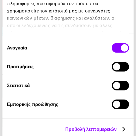
πληροφορίες που αφορούν τον τρόπο που
χρησιμοποιείτε τον ιστότοπό μας με συνεργάτες
κοινωνικών μέσων, διαφήμισης και αναλύσεων, οι
οποίοι ενδεχομένως να τις συνδυάσουν με άλλες
πληροφορίες που τους έχετε παραχωρήσει ή τις οποίες
έχουν συλλέξει σε σχέση με την από μέρους σας χρήση
eBook
Επιλογή
των υπηρεσιών τους.
Αναγκαία
συγκατάθεσης
Από ήλιο σε ήλιο: Αποσπερίτης
Μαίρη Κόντζογλου
Προτιμήσεις
13.99€
Στατιστικά
Εμπορικής προώθησης
Προβολή λεπτομερειών
eBook