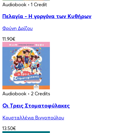
Audiobook
• 1 Credit
Πελαγία - Η γοργόνα των Κυθήρων
Φρύνη Δρίζου
11.90€
Audiobook
• 2 Credits
Οι Τρεις Στοματοφύλακες
Κρυσταλλένια Βιγγοπούλου
13.50€