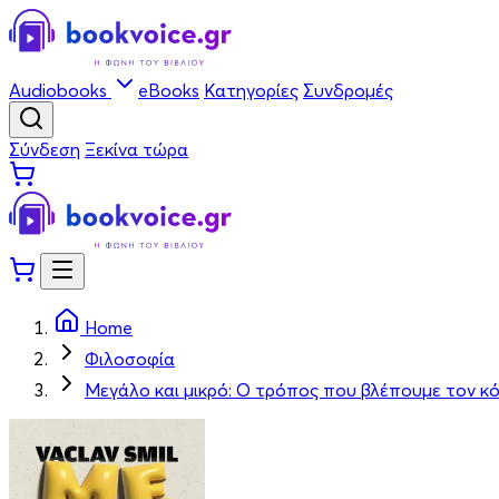
Audiobooks
eBooks
Κατηγορίες
Συνδρομές
Σύνδεση
Ξεκίνα τώρα
Home
Φιλοσοφία
Μεγάλο και μικρό: Ο τρόπος που βλέπουμε τον κ