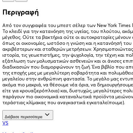
Περιγραφή
Από τον συγγραφέα του μπεστ σέλερ των New York Times Πώ
Το κλειδί για την κατανόηση της υγείας, του πλούτου, ακ
μέγεθος. Ούτε τα βακτήρια ούτε οι αυτοκρατορίες μένουν
όπως οι οικονομίες, ωστόσο η γνώση και η κατανόησή του
ακριβέστερων και σταθερών μετρήσεων. Χρησιμοποιώντας τη
ιστορία, τις γεωεπιστήμες, την ψυχολογία, την τέχνη και 
εξάπλωση των μολυσματικών ασθενειών και οι άνισες επιπτώ
διαδικασιών που διαμορφώνουν τη ζωή. Ένα βιβλίο που απα
της εποχής μας με μεγαλύτερη σοβαρότητα και πολυμάθεια
μεγαλείου στην ανθρώπινη φαντασία. Το μεγάλο μας εντυπ
ακόμα πιο μακριά, να θέσουμε νέα όρια, να δημιουργήσου
είτε για κρουαζιερόπλοια) και, δυστυχώς, μεγαλύτερες πολ
παράγουν πιο οικονομικά καταναλωτικά προϊόντα μειώνον
τεράστιας κλίμακας που αναγκαστικά εγκαταλείπουμε).
Διάβασε περισσότερα
VS