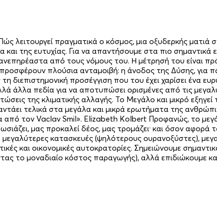
ς λειτουργεί πραγματικά ο κόσμος, μια οξυδερκής ματιά στ
όμα και της ευτυχίας. Για να απαντήσουμε στα πιο σημαντικ
 ανεπηρέαστα από τους νόμους του. Η μέτρησή του είναι πρ
 προσφέρουν πλούσια ανταμοιβή: η άνοδος της Δύσης, για 
 διεπιστημονική προσέγγιση που του έχει χαρίσει ένα ευρύ 
πολλά άλλα πεδία για να αποτυπώσει ορισμένες από τις μεγα
σεις της κλιματικής αλλαγής. Το Μεγάλο και μικρό εξηγεί τ
ντάει τελικά στα μεγάλα και μικρά ερωτήματα της ανθρώπιν
 από τον Vaclav Smil». Elizabeth Kolbert Προφανώς, το μ
ωσιάζει, μας προκαλεί δέος, μας τρομάζει· και όσον αφορά
με μεγαλύτερες κατασκευές (ψηλότερους ουρανοξύστες), μεγ
ιτικές και οικονομικές αυτοκρατορίες. Σημειώνουμε σημαντι
τας το μοναδιαίο κόστος παραγωγής), αλλά επιδιώκουμε κ