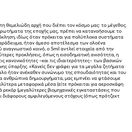
η θεμελιώδη αρχή που διέπει τον κόσμο μας: το μέγεθος.
ά ερωτήματα της εποχής μας, πρέπει να κατανοήσουμε το
όκληση, ιδίως όταν πρόκειται για πολύπλοκα συστήματα
παράδειγμα, ήταν άμεσο αποτέλεσμα των ολοένα
αναγνωστικό κοινό, ο Smil αντλεί στοιχεία από την
λύτερες προκλήσεις, όπως η εισοδηματική ανισότητα, η
ις κανονικότητες –και τις ιδιαιτερότητες– των βασικών
ης ύπαρξης. «Κανείς δεν γράφει για τα μεγάλα ζητήματα
εγάλο ήταν ανέκαθεν συνώνυμο της σπουδαιότητας και του
 τα ανθρώπινα δημιουργήματα, μας εμπνέει να φτάσουμε
αλύτερα μεταφορικά μέσα (είτε πρόκειται για αεροσκάφη
κά ρεκόρ (μεγαλύτερες βιομηχανικές εγκαταστάσεις που
αι διάφορους αμφιλεγόμενους στόχους (όπως πρότζεκτ