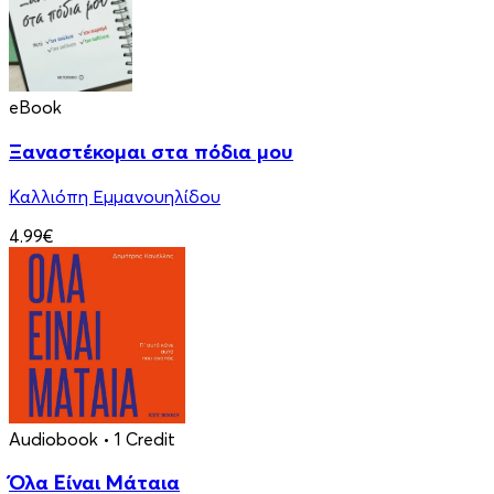
eBook
Ξαναστέκομαι στα πόδια μου
Καλλιόπη Εμμανουηλίδου
4.99€
Audiobook
• 1 Credit
Όλα Είναι Μάταια