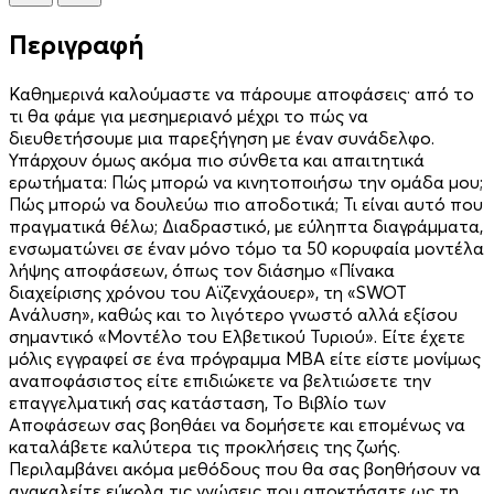
Περιγραφή
Καθημερινά καλούμαστε να πάρουμε αποφάσεις· από το
τι θα φάμε για μεσημεριανό μέχρι το πώς να
διευθετήσουμε μια παρεξήγηση με έναν συνάδελφο.
Υπάρχουν όμως ακόμα πιο σύνθετα και απαιτητικά
ερωτήματα: Πώς μπορώ να κινητοποιήσω την ομάδα μου;
Πώς μπορώ να δουλεύω πιο αποδοτικά; Τι είναι αυτό που
πραγματικά θέλω; Διαδραστικό, με εύληπτα διαγράμματα,
ενσωματώνει σε έναν μόνο τόμο τα 50 κορυφαία μοντέλα
λήψης αποφάσεων, όπως τον διάσημο «Πίνακα
διαχείρισης χρόνου του Αϊζενχάουερ», τη «SWOT
Aνάλυση», καθώς και το λιγότερο γνωστό αλλά εξίσου
σημαντικό «Μοντέλο του Ελβετικού Τυριού». Eίτε έχετε
μόλις εγγραφεί σε ένα πρόγραμμα MBA είτε είστε μονίμως
αναποφάσιστος είτε επιδιώκετε να βελτιώσετε την
επαγγελματική σας κατάσταση, Το Βιβλίο των
Αποφάσεων σας βοηθάει να δομήσετε και επομένως να
καταλάβετε καλύτερα τις προκλήσεις της ζωής.
Περιλαμβάνει ακόμα μεθόδους που θα σας βοηθήσουν να
ανακαλείτε εύκολα τις γνώσεις που αποκτήσατε ως τη