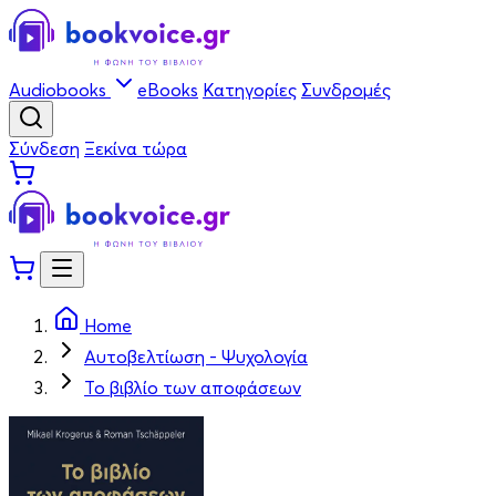
Audiobooks
eBooks
Κατηγορίες
Συνδρομές
Σύνδεση
Ξεκίνα τώρα
Home
Αυτοβελτίωση - Ψυχολογία
Το βιβλίο των αποφάσεων