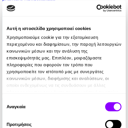
14.99€
Αυτή η ιστοσελίδα χρησιμοποιεί cookies
Χρησιμοποιούμε cookie για την εξατομίκευση
περιεχομένου και διαφημίσεων, την παροχή λειτουργιών
κοινωνικών μέσων και την ανάλυση της
επισκεψιμότητάς μας. Επιπλέον, μοιραζόμαστε
Audiobook
• 1 Credit
πληροφορίες που αφορούν τον τρόπο που
χρησιμοποιείτε τον ιστότοπό μας με συνεργάτες
Για μια Υπέροχη Ζωή
κοινωνικών μέσων, διαφήμισης και αναλύσεων, οι
Robin Sharma
οποίοι ενδεχομένως να τις συνδυάσουν με άλλες
πληροφορίες που τους έχετε παραχωρήσει ή τις οποίες
14.90€
έχουν συλλέξει σε σχέση με την από μέρους σας χρήση
Επιλογή
των υπηρεσιών τους.
Αναγκαία
συγκατάθεσης
Προτιμήσεις