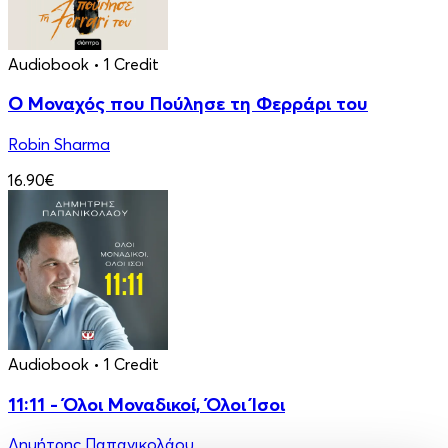
Audiobook
• 1 Credit
Ο Μοναχός που Πούλησε τη Φερράρι του
Robin Sharma
16.90€
Audiobook
• 1 Credit
11:11 - Όλοι Μοναδικοί, Όλοι Ίσοι
Δημήτρης Παπανικολάου