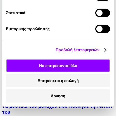
Στατιστικά
eBook
21 Ευκαιρίες να ξεπεράσεις τον εαυτό σου
Εμπορικής προώθησης
Theresa Cheung
8.99€
Προβολή λεπτομερειών
Να επιτρέπονται όλα
Επιτρέπεται η επιλογή
Audiobook
• 1 Credit
Άρνηση
Τα μυστικά του μοναχού που πούλησε τη Ferrari
του