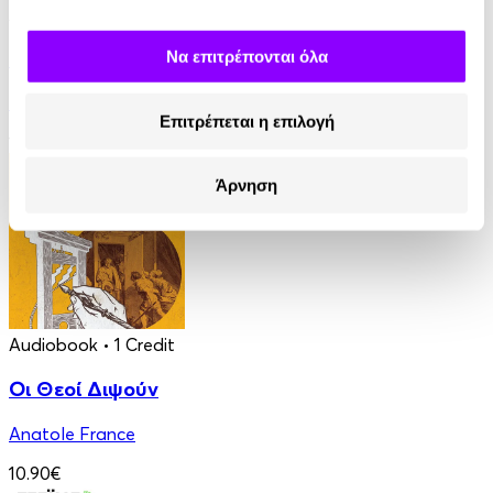
Audiobook
• 1 Credit
Ο Τελευταίος των Μοϊκανών
Να επιτρέπονται όλα
James Fenimore Cooper
Επιτρέπεται η επιλογή
13.90€
Άρνηση
Audiobook
• 1 Credit
Οι Θεοί Διψούν
Anatole France
10.90€