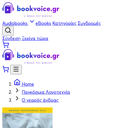
Audiobooks
eBooks
Κατηγορίες
Συνδρομές
Σύνδεση
Ξεκίνα τώρα
Home
Παγκόσμια Λογοτεχνία
Ο νεαρός άνδρας