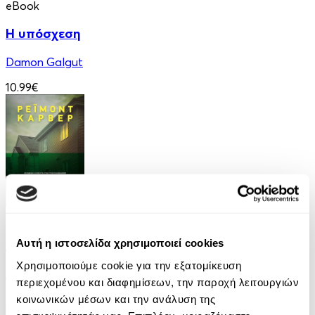
eBook
Η υπόσχεση
Damon Galgut
10.99€
eBook
Ελέφαντας
Αυτή η ιστοσελίδα χρησιμοποιεί cookies
Χρησιμοποιούμε cookie για την εξατομίκευση
Ρέιμοντ Κάρβερ
περιεχομένου και διαφημίσεων, την παροχή λειτουργιών
7.99€
κοινωνικών μέσων και την ανάλυση της