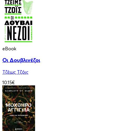
eBook
Οι Δουβλινέζοι
Τζέιμς Τζόις
10.15€