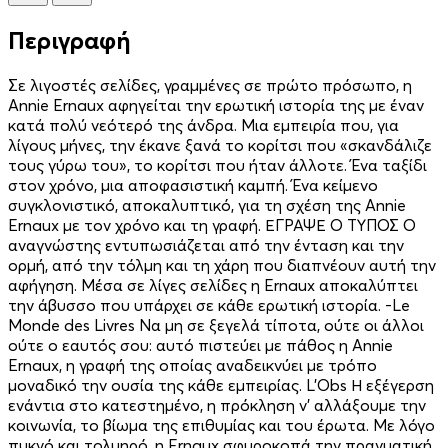
Περιγραφή
Σε λιγοστές σελίδες, γραμμένες σε πρώτο πρόσωπο, η
Annie Ernaux αφηγείται την ερωτική ιστορία της με έναν
κατά πολύ νεότερό της άνδρα. Μια εμπειρία που, για
λίγους μήνες, την έκανε ξανά το κορίτσι που «σκανδάλιζε
τους γύρω του», το κορίτσι που ήταν άλλοτε. Ένα ταξίδι
στον χρόνο, μια απoφασιστική καμπή. Ένα κείμενο
συγκλονιστικό, αποκαλυπτικό, για τη σχέση της Annie
Ernaux με τον χρόνο και τη γραφή. ΕΓΡΑΨΕ Ο ΤΥΠΟΣ Ο
αναγνώστης εντυπωσιάζεται από την ένταση και την
ορμή, από την τόλμη και τη χάρη που διαπνέουν αυτή την
αφήγηση. Μέσα σε λίγες σελίδες η Ernaux αποκαλύπτει
την άβυσσο που υπάρχει σε κάθε ερωτική ιστορία. -Le
Monde des Livres Να μη σε ξεγελά τίποτα, ούτε οι άλλοι
ούτε ο εαυτός σου: αυτό πιστεύει με πάθος η Annie
Ernaux, η γραφή της οποίας αναδεικνύει με τρόπο
μοναδικό την ουσία της κάθε εμπειρίας. L’Obs Η εξέγερση
ενάντια στο κατεστημένο, η πρόκληση ν’ αλλάξουμε την
κοινωνία, το βίωμα της επιθυμίας και του έρωτα. Με λόγο
πυκνό και τολμηρό, η Ernaux σφυροκοπά την πραγματική