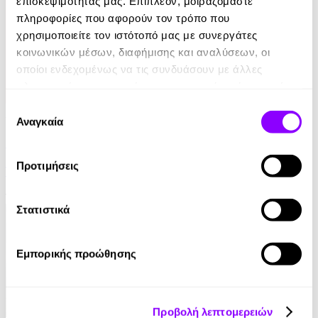
επισκεψιμότητάς μας. Επιπλέον, μοιραζόμαστε
πληροφορίες που αφορούν τον τρόπο που
χρησιμοποιείτε τον ιστότοπό μας με συνεργάτες
κοινωνικών μέσων, διαφήμισης και αναλύσεων, οι
οποίοι ενδεχομένως να τις συνδυάσουν με άλλες
πληροφορίες που τους έχετε παραχωρήσει ή τις οποίες
έχουν συλλέξει σε σχέση με την από μέρους σας χρήση
Επιλογή
Audiobook
• 1 Credit
των υπηρεσιών τους.
Αναγκαία
συγκατάθεσης
Στο Σπίτι Της
Προτιμήσεις
Yael Van Der Wouden
16.90€
Στατιστικά
Εμπορικής προώθησης
Προβολή λεπτομερειών