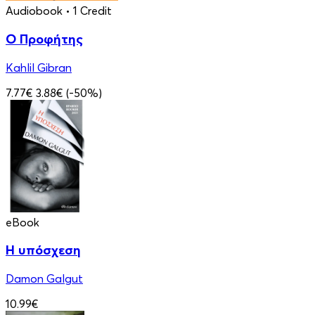
Audiobook
• 1 Credit
Ο Προφήτης
Kahlil Gibran
7.77€
3.88€
(-50%)
eBook
Η υπόσχεση
Damon Galgut
10.99€