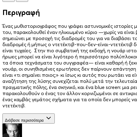
Περιγραφή
Ένας μυθιστοριογράφος που γράφει αστυνομικές ιστορίες 
του, παρακολουθεί έναν ηλικιωμένο κύριο —χωρίς να είναι
σημειώνει με προσοχή τις διαδρομές του για να διαβάσει
διαδρομές ή μήπως ο ντετέκτιβ-που-δεν-είναι-ντετέκτιβ δι
είναι τυχαίες. Στην πιο συμβατική της εκδοχή, η νουάρ ι
ήρωες μπορεί να είναι λιγότερο ή περισσότερο πολύπλοκοι
τα όποια τεχνάσματα του συγγραφέα— είναι καθαρή ή ξεκ
νουάρ, οι συνηθισμένες ερωτήσεις δεν παίρνουν απάντηση 
είναι «τι σημαίνει ποιος;»· κι ίσως κι αυτός που ρωτάει να
αναζήτηση της λύσης συνεχίζεται πολύ μετά την τελευταία 
πραγματικής πόλης, ένα σκηνικό, και ένα blue screen: μι
παρακολουθούν ο ένας τον άλλον κορνιζωμένοι σε αντικρ
ένας καμβάς γεμάτος σχήματα για τα οποία δεν μπορείς να 
ντετέκτιβ.
Διάβασε περισσότερα