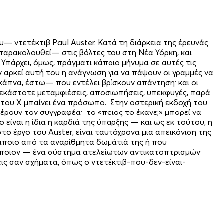
 ντετέκτιβ Paul Auster. Κατά τη διάρκεια της έρευνάς
 παρακολουθεί— στις βόλτες του στη Νέα Υόρκη, και
Υπάρχει, όμως, πράγματι κάποιο μήνυμα σε αυτές τις
ν αρκεί αυτή του η ανάγνωση για να πάψουν οι γραμμές να
κάπνα, έστω— που εντέλει βρίσκουν απάντηση· και οι
 εκάστοτε μεταμφιέσεις, αποσιωπήσεις, υπεκφυγές, παρά
στου Χ μπαίνει ένα πρόσωπο. Στην οστερική εκδοχή του
έρουν τον συγγραφέα· το «ποιος το έκανε;» μπορεί να
ιο είναι η ίδια η καρδιά της ύπαρξης — και ως εκ τούτου, η
το έργο του Auster, είναι ταυτόχρονα μια απεικόνιση της
 κάποιο από τα αναρίθμητα δωμάτιά της ή που
ί ποιον — ένα σύστημα ατελείωτων αντικατοπτρισμών·
ζεις σαν σχήματα, όπως ο ντετέκτιβ-που-δεν-είναι-