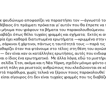
με ψευδώνυμο αποφασίζει να παραστήσει τον —άγνωστό του—
 βέβαιος ότι πράγματι πρόκειται γι’ αυτόν που θα έπρεπε να
 το μήνυμα που γράφουν τα βήματα του παρακολουθούμενου. 
αβάζει όπως θέλει τυχαίες γραμμές και σχήματα; Εκτός κι α
στορία έχει καθαρά διατυπωμένα ερωτήματα —κρυμμένα στην 
, σάρκινοι ή χάρτινοι, πάντως η ταυτότητά τους —παρά τις
αθαρίζει όταν πια φτάνουμε στο τέλος: στη θέση του αγνώ
— δεν είναι καν οι κατάλληλες ερωτήσεις, αυτές που ενδιαφ
 είναι ο ίδιος ένα ερωτηματικό. Με άλλα λόγια, εδώ το μυστήρ
σελίδα. Έτσι, ακόμα και η Νέα Υόρκη, σχεδόν μόνιμο φόντο σ
α ρευστή πόλη για ρευστούς ανθρώπους που κλειδώνονται σε
ιστά παράθυρα, χωρίς τελικά να ξέρουν ποιος παρακολουθε
είσαι σίγουρος ότι δεν είναι τυχαίες γραμμές που τις διαβά