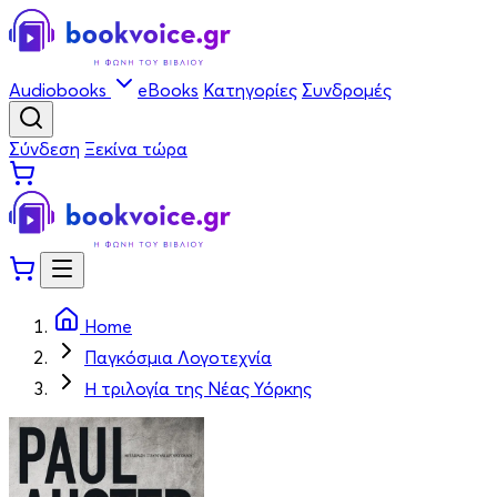
Audiobooks
eBooks
Κατηγορίες
Συνδρομές
Σύνδεση
Ξεκίνα τώρα
Home
Παγκόσμια Λογοτεχνία
Η τριλογία της Νέας Υόρκης