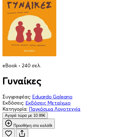
eBook • 240 σελ.
Γυναίκες
Συγγραφέας:
Eduardo Galeano
Εκδόσεις:
Εκδόσεις Μεταίχμιο
Κατηγορία:
Παγκόσμια Λογοτεχνία
Aγορά τώρα με 10.99€
Προσθήκη στο καλάθι