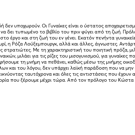
ιδή δεν υποχωρούν. Οι Γυναίκες είναι ο ύστατος αποχαιρετ
ε να δει τυπωμένο το βιβλίο του πριν φύγει από τη ζωή. Πρ
, στο έργο και στη ζωή του εν γένει. Εκατόν πενήντα γυναικ
υρί, η Ρόζα Λούξεμπουργκ, αλλά και άλλες, άγνωστες. Αντάρτι
στρατιώτες. Με τη χαρακτηριστική του ποιητική πρόζα, μιλ
ικών, μιλάει για τις ρίζες του μισογυνισμού, για γυναίκες 
 αφήσουμε τη μνήμη να πεθάνει, καθώς μέσω της μνήμης οικο
ων και του λόγου, δεν υπάρχει λαϊκή παράδοση που να μην α
εικνύοντας ταυτόχρονα και όλες τις αντιστάσεις που έχουν
τορία που ξέρουμε μέχρι τώρα. Από τον πρόλογο του Κώστα