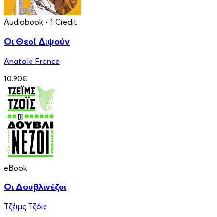
Audiobook
• 1 Credit
Οι Θεοί Διψούν
Anatole France
10.90€
eBook
Οι Δουβλινέζοι
Τζέιμς Τζόις