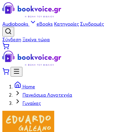
Audiobooks
eBooks
Κατηγορίες
Συνδρομές
Σύνδεση
Ξεκίνα τώρα
Home
Παγκόσμια Λογοτεχνία
Γυναίκες