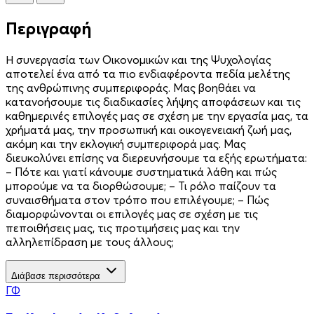
Περιγραφή
Η συνεργασία των Οικονοµικών και της Ψυχολογίας
αποτελεί ένα από τα πιο ενδιαφέροντα πεδία µελέτης
της ανθρώπινης συµπεριφοράς. Μας βοηθάει να
κατανοήσουµε τις διαδικασίες λήψης αποφάσεων και τις
καθηµερινές επιλογές µας σε σχέση µε την εργασία µας, τα
χρήµατά µας, την προσωπική και οικογενειακή ζωή µας,
ακόµη και την εκλογική συµπεριφορά µας. Μας
διευκολύνει επίσης να διερευνήσουµε τα εξής ερωτήµατα:
– Πότε και γιατί κάνουµε συστηµατικά λάθη και πώς
µπορούµε να τα διορθώσουµε; – Τι ρόλο παίζουν τα
συναισθήµατα στον τρόπο που επιλέγουµε; – Πώς
διαµορφώνονται οι επιλογές µας σε σχέση µε τις
πεποιθήσεις µας, τις προτιµήσεις µας και την
αλληλεπίδραση µε τους άλλους;
Διάβασε περισσότερα
ΓΦ