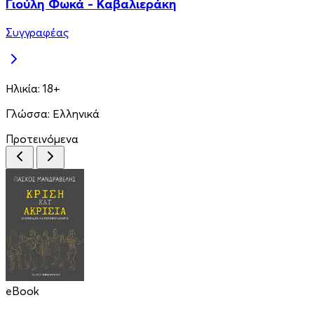
Γιούλη Φωκά - Καβαλιεράκη
Συγγραφέας
Ηλικία:
18+
Γλώσσα:
Ελληνικά
Προτεινόμενα
eBook