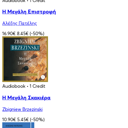
Audiobook
• 1 Credit
Η Μεγάλη Επιστροφή
Αλέξης Πατέλης
16.90€
8.45€
(-50%)
Audiobook
• 1 Credit
Η Μεγάλη Σκακιέρα
Zbigniew Brzezinski
10.90€
5.45€
(-50%)