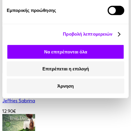
Γυναίκα Κάτω
Εμπορικής προώθησης
Colleen Hoover
13.99€
Προβολή λεπτομερειών
Να επιτρέπονται όλα
Επιτρέπεται η επιλογή
Audiobook
• 1 Credit
Άρνηση
Για την Καρδιά ενός Εργένη
Jeffries Sabrina
12.90€