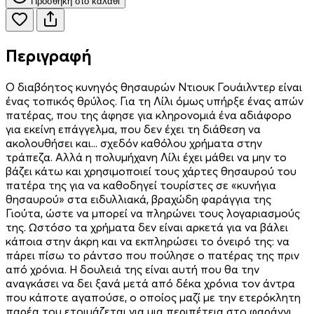
Προσθήκη στο καλάθι
Περιγραφή
O διαβόητος κυνηγός θησαυρών Ντιουκ Γουάιλντερ είναι
ένας τοπικός θρύλος. Για τη Λίλι όμως υπήρξε ένας απών
πατέρας, που της άφησε για κληρονομιά ένα αδιάφορο
για εκείνη επάγγελμα, που δεν έχει τη διάθεση να
ακολουθήσει και... σχεδόν καθόλου χρήματα στην
τράπεζα. Αλλά η πολυμήχανη Λίλι έχει μάθει να μην το
βάζει κάτω και χρησι­μοποιεί τους χάρτες θησαυρού του
πατέρα της για να καθοδηγεί τουρίστες σε «κυνήγια
θησαυρού» στα ειδυλλιακά, βραχώδη φαράγγια της
Γιούτα, ώστε να μπορεί να πληρώνει τους λογαριασμούς
της. Ωστόσο τα χρήματα δεν είναι αρκετά για να βάλει
κάποια στην άκρη και να εκπληρώσει το όνειρό της: να
πάρει πίσω το ράντσο που πούλησε ο πατέρας της πριν
από χρόνια. Η δουλειά της είναι αυτή που θα την
αναγκάσει να δει ξανά μετά από δέκα χρόνια τον άντρα
που κάποτε αγαπούσε, ο οποίος μαζί με την ετερόκλητη
παρέα του ετοιμάζεται για μια περιπέτεια στο φαράγγι.