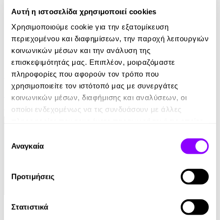
Αυτή η ιστοσελίδα χρησιμοποιεί cookies
Χρησιμοποιούμε cookie για την εξατομίκευση
περιεχομένου και διαφημίσεων, την παροχή λειτουργιών
κοινωνικών μέσων και την ανάλυση της
eBook
επισκεψιμότητάς μας. Επιπλέον, μοιραζόμαστε
Το Κορίτσι των Γενεθλίων
πληροφορίες που αφορούν τον τρόπο που
χρησιμοποιείτε τον ιστότοπό μας με συνεργάτες
Penelope Douglas
κοινωνικών μέσων, διαφήμισης και αναλύσεων, οι
οποίοι ενδεχομένως να τις συνδυάσουν με άλλες
12.99€
πληροφορίες που τους έχετε παραχωρήσει ή τις οποίες
έχουν συλλέξει σε σχέση με την από μέρους σας χρήση
Επιλογή
των υπηρεσιών τους.
Αναγκαία
συγκατάθεσης
Προτιμήσεις
eBook
Στατιστικά