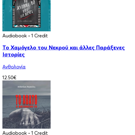
Audiobook
• 1 Credit
Το Χαμόγελο του Νεκρού και άλλες Παράξενες
Ιστορίες
Ανθολογία
12.50€
Audiobook
• 1 Credit