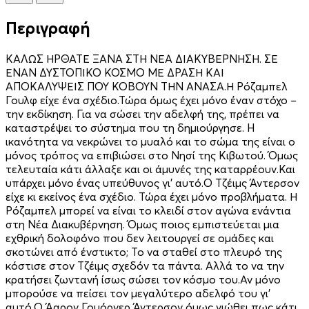
Περιγραφή
ΚΑΛΩΣ ΗΡΘΑΤΕ ΞΑΝΑ ΣΤΗ ΝΕΑ ΔΙΑΚΥΒΕΡΝΗΣΗ. ΣΕ
ΕΝΑΝ ΔΥΣΤΟΠΙΚΟ ΚΟΣΜΟ ΜΕ ΔΡΑΣΗ ΚΑΙ
ΑΠΟΚΑΛΥΨΕΙΣ ΠΟΥ ΚΟΒΟΥΝ ΤΗΝ ΑΝΑΣΑ.Η Ρόζαμπελ
Γουλφ είχε ένα σχέδιο.Τώρα όμως έχει μόνο έναν στόχο –
την εκδίκηση. Για να σώσει την αδελφή της, πρέπει να
καταστρέψει το σύστημα που τη δημιούργησε. H
ικανότητα να νεκρώνει το μυαλό και το σώμα της είναι ο
μόνος τρόπος να επιβιώσει στο Νησί της Κιβωτού. Όμως
τελευταία κάτι άλλαξε και οι άμυνές της καταρρέουν.Και
υπάρχει μόνο ένας υπεύθυνος γι’ αυτό.Ο Τζέιμς Άντερσον
είχε κι εκείνος ένα σχέδιο. Τώρα έχει μόνο προβλήματα. Η
Ρόζαμπελ μπορεί να είναι το κλειδί στον αγώνα ενάντια
στη Νέα Διακυβέρνηση. Όμως ποιος εμπιστεύεται μια
εχθρική δολοφόνο που δεν λειτουργεί σε ομάδες και
σκοτώνει από ένστικτο; Το να σταθεί στο πλευρό της
κόστισε στον Τζέιμς σχεδόν τα πάντα. Αλλά το να την
κρατήσει ζωντανή ίσως σώσει τον κόσμο του.Αν μόνο
μπορούσε να πείσει τον μεγαλύτερο αδελφό του γι’
αυτό.Ο Άαρον Γουόρνερ Άντερσον όμως νιώθει πως κάτι