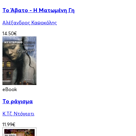
Το Άβατο - Η Ματωμένη Γη
Αλέξανδρος Καψοκόλης
14.50€
eBook
Το ράγισμα
Κ.Τζ. Ντόχερτι
11.99€