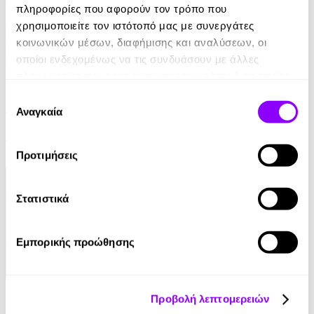
πληροφορίες που αφορούν τον τρόπο που
χρησιμοποιείτε τον ιστότοπό μας με συνεργάτες
κοινωνικών μέσων, διαφήμισης και αναλύσεων, οι
οποίοι ενδεχομένως να τις συνδυάσουν με άλλες
πληροφορίες που τους έχετε παραχωρήσει ή τις οποίες
eBook
έχουν συλλέξει σε σχέση με την από μέρους σας χρήση
Επιλογή
Το Πετράδι του Χάλφλινγκ
των υπηρεσιών τους.
Αναγκαία
συγκατάθεσης
R. A. Salvatore
Προτιμήσεις
9.90€
Στατιστικά
Εμπορικής προώθησης
Audiobook
• 1 Credit
Προβολή λεπτομερειών