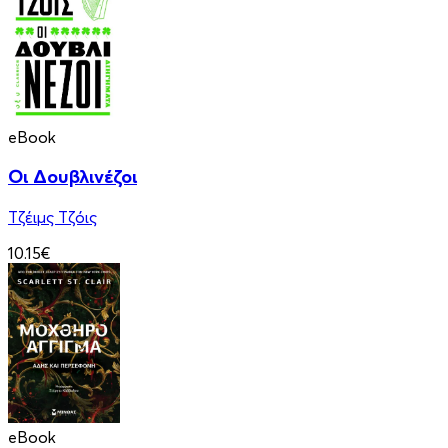
eBook
Οι Δουβλινέζοι
Τζέιμς Τζόις
10.15€
eBook