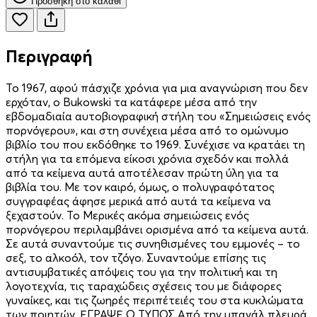
Προσθήκη στο καλάθι
Περιγραφή
To 1967, αφού πάσχιζε χρόνια για μια αναγνώριση που δεν
ερχόταν, ο Bukowski τα κατάφερε μέσα από την
εβδομαδιαία αυτοβιογραφική στήλη του «Σημειώσεις ενός
πορνόγερου», και στη συνέχεια μέσα από το ομώνυμο
βιβλίο του που εκδόθηκε το 1969. Συνέχισε να κρατάει τη
στήλη για τα επόμενα είκοσι χρόνια σχεδόν και πολλά
από τα κείμενα αυτά αποτέλεσαν πρώτη ύλη για τα
βιβλία του. Με τον καιρό, όμως, ο πολυγραφότατος
συγγραφέας άφησε μερικά από αυτά τα κείμενα να
ξεχαστούν. Το Μερικές ακόμα σημειώσεις ενός
πορνόγερου περιλαμβάνει ορισμένα από τα κείμενα αυτά.
Σε αυτά συναντούμε τις συνηθισμένες του εμμονές – το
σεξ, το αλκοόλ, τον τζόγο. Συναντούμε επίσης τις
αντισυμβατικές απόψεις του για την πολιτική και τη
λογοτεχνία, τις ταραχώδεις σχέσεις του με διάφορες
γυναίκες, και τις ζωηρές περιπέτειές του στα κυκλώματα
των ποιητών. ΕΓΡΑΨΕ Ο ΤΥΠΟΣ Από την μπανάλ πλευρά