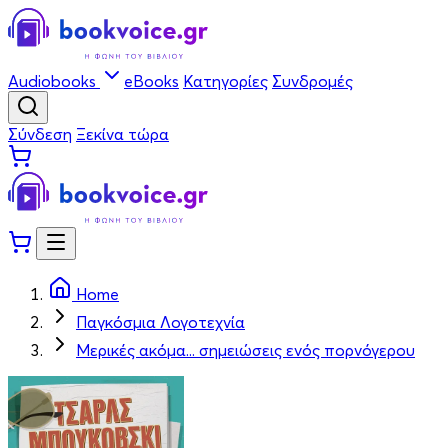
Audiobooks
eBooks
Κατηγορίες
Συνδρομές
Σύνδεση
Ξεκίνα τώρα
Home
Παγκόσμια Λογοτεχνία
Μερικές ακόμα... σημειώσεις ενός πορνόγερου