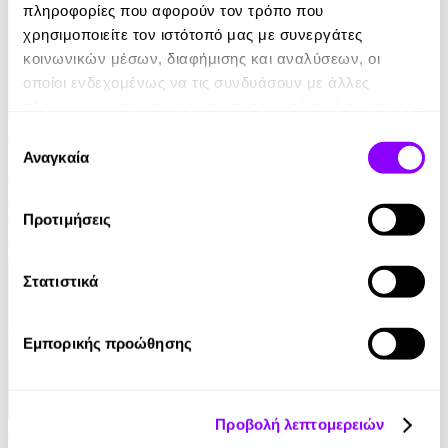
πληροφορίες που αφορούν τον τρόπο που
χρησιμοποιείτε τον ιστότοπό μας με συνεργάτες
κοινωνικών μέσων, διαφήμισης και αναλύσεων, οι
οποίοι ενδεχομένως να τις συνδυάσουν με άλλες
πληροφορίες που τους έχετε παραχωρήσει ή τις οποίες
Audiobook
• 1 Credit
έχουν συλλέξει σε σχέση με την από μέρους σας χρήση
Επιλογή
των υπηρεσιών τους.
Αναγκαία
συγκατάθεσης
Στο Σπίτι Της
Yael Van Der Wouden
Προτιμήσεις
16.90€
Στατιστικά
Εμπορικής προώθησης
Προβολή λεπτομερειών
Audiobook
• 1 Credit