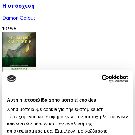
Η υπόσχεση
Damon Galgut
10.99€
eBook
Ελέφαντας
Αυτή η ιστοσελίδα χρησιμοποιεί cookies
Ρέιμοντ Κάρβερ
Χρησιμοποιούμε cookie για την εξατομίκευση
περιεχομένου και διαφημίσεων, την παροχή λειτουργιών
7.99€
κοινωνικών μέσων και την ανάλυση της
επισκεψιμότητάς μας. Επιπλέον, μοιραζόμαστε