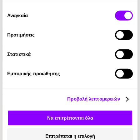
έχουν συλλέξει σε σχέση με την από μέρους σας χρήση
Επιλογή
6.99€
των υπηρεσιών τους.
Αναγκαία
συγκατάθεσης
Προτιμήσεις
Στατιστικά
Audiobook
• 1 Credit
Εμπορικής προώθησης
Κάτω από τον Ίδιο Ουρανό
Γιώτα Λιβάνη
Προβολή λεπτομερειών
4.90€
Να επιτρέπονται όλα
Επιτρέπεται η επιλογή