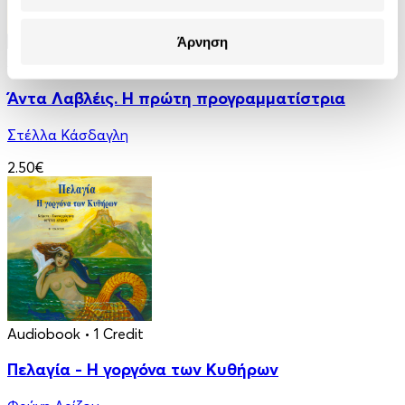
Άρνηση
Audiobook
• 1 Credit
Άντα Λαβλέις. Η πρώτη προγραμματίστρια
Στέλλα Κάσδαγλη
2.50€
Audiobook
• 1 Credit
Πελαγία - Η γοργόνα των Κυθήρων