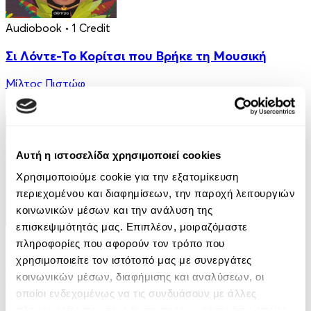
Audiobook
• 1 Credit
Σι Λόντε-Το Κορίτσι που Βρήκε τη Μουσική
Μίλτος Πιστώφ
5.00€
Αυτή η ιστοσελίδα χρησιμοποιεί cookies
Χρησιμοποιούμε cookie για την εξατομίκευση
περιεχομένου και διαφημίσεων, την παροχή λειτουργιών
κοινωνικών μέσων και την ανάλυση της
επισκεψιμότητάς μας. Επιπλέον, μοιραζόμαστε
eBook
πληροφορίες που αφορούν τον τρόπο που
χρησιμοποιείτε τον ιστότοπό μας με συνεργάτες
Μια υπόθεση για τον ντετέκτιβ Κλουζ 8: Η
κοινωνικών μέσων, διαφήμισης και αναλύσεων, οι
παγίδα της μοτσαρέλας
οποίοι ενδεχομένως να τις συνδυάσουν με άλλες
Jurgen Banscherus
πληροφορίες που τους έχετε παραχωρήσει ή τις οποίες