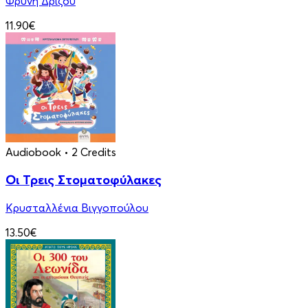
Φρύνη Δρίζου
11.90€
Audiobook
• 2 Credits
Οι Τρεις Στοματοφύλακες
Κρυσταλλένια Βιγγοπούλου
13.50€