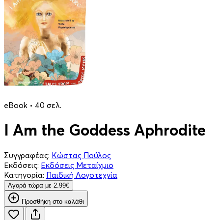
eBook • 40 σελ.
I Am the Goddess Aphrodite
Συγγραφέας:
Κώστας Πούλος
Εκδόσεις:
Εκδόσεις Μεταίχμιο
Κατηγορία:
Παιδική Λογοτεχνία
Aγορά τώρα με 2.99€
Προσθήκη στο καλάθι