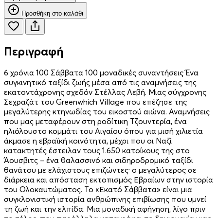
Προσθήκη στο καλάθι
Περιγραφή
6 χρόνια 100 Σάββατα 100 μοναδικές συναντήσεις Ένα
συγκινητικό ταξίδι ζωής μέσα από τις αναμνήσεις της
εκατοντάχρονης σχεδόν Στέλλας Λεβή. Μιας σύγχρονης
Σεχραζάτ του Greenwhich Village που επέζησε της
μεγαλύτερης κτηνωδίας του εικοστού αιώνα. Αναμνήσεις
που μας μεταφέρουν στη ροδίτικη Τζουντερία, ένα
ηλιόλουστο κομμάτι του Αιγαίου όπου για μισή χιλιετία
άκμασε η εβραϊκή κοινότητα, μέχρι που οι Ναζί
κατακτητές έστειλαν τους 1.650 κατοίκους της στο
Άουσβιτς – ένα θαλασσινό και σιδηροδρομικό ταξίδι
θανάτου με ελάχιστους επιζώντες· ο μεγαλύτερος σε
διάρκεια και απόσταση εκτοπισμός Εβραίων στην ιστορία
του Ολοκαυτώματος. Το «Εκατό Σάββατα» είναι μια
συγκλονιστική ιστορία ανθρώπινης επιβίωσης που υμνεί
τη ζωή και την ελπίδα. Μια μοναδική αφήγηση, λίγο πριν