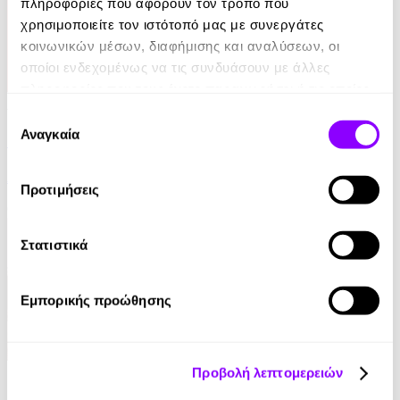
πληροφορίες που αφορούν τον τρόπο που
χρησιμοποιείτε τον ιστότοπό μας με συνεργάτες
κοινωνικών μέσων, διαφήμισης και αναλύσεων, οι
οποίοι ενδεχομένως να τις συνδυάσουν με άλλες
πληροφορίες που τους έχετε παραχωρήσει ή τις οποίες
Audiobook
έχουν συλλέξει σε σχέση με την από μέρους σας χρήση
Επιλογή
των υπηρεσιών τους.
Αναγκαία
συγκατάθεσης
Ο Μύθος της Αιωνιότητας
Αλέκος Φασιανός
Προτιμήσεις
0.00€
Στατιστικά
Εμπορικής προώθησης
eBook
Προβολή λεπτομερειών