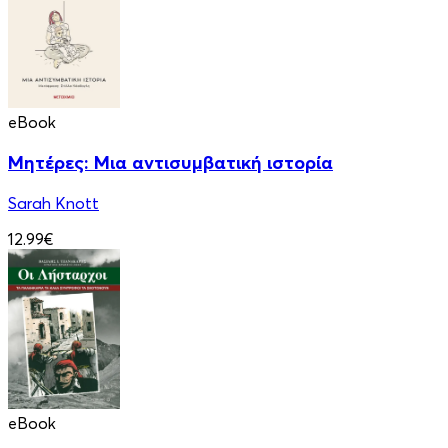
eBook
Μητέρες: Μια αντισυμβατική ιστορία
Sarah Knott
12.99€
eBook