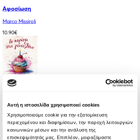
Αφοσίωση
Marco Missiroli
10.90€
eBook
Το Κορίτσι των Γενεθλίων
Αυτή η ιστοσελίδα χρησιμοποιεί cookies
Χρησιμοποιούμε cookie για την εξατομίκευση
Penelope Douglas
περιεχομένου και διαφημίσεων, την παροχή λειτουργιών
12.99€
κοινωνικών μέσων και την ανάλυση της
επισκεψιμότητάς μας. Επιπλέον, μοιραζόμαστε