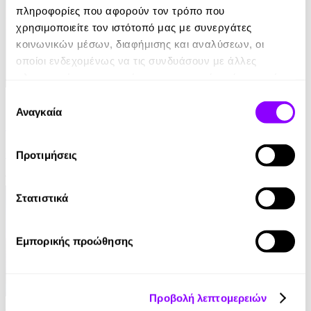
πληροφορίες που αφορούν τον τρόπο που
χρησιμοποιείτε τον ιστότοπό μας με συνεργάτες
κοινωνικών μέσων, διαφήμισης και αναλύσεων, οι
οποίοι ενδεχομένως να τις συνδυάσουν με άλλες
πληροφορίες που τους έχετε παραχωρήσει ή τις οποίες
έχουν συλλέξει σε σχέση με την από μέρους σας χρήση
eBook
Επιλογή
των υπηρεσιών τους.
Αναγκαία
συγκατάθεσης
Γυναίκα Κάτω
Colleen Hoover
Προτιμήσεις
13.99€
Στατιστικά
Εμπορικής προώθησης
Προβολή λεπτομερειών
Audiobook
• 1 Credit