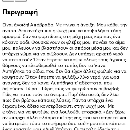
Περιγραφή
Είναι άνοιξη! Απόβραδο. Με πνίγει η άνοιξη. Μου κόβει την
ανάσα. Δεν αντέχει πια η ψυχή μου να κουβαλήσει τόση
ομορφιά. Σαν να φορτώσεις στη ράχη μιας κάμπιας ένα
κόκκινο ρόδι. Φουσκώνουν οι φλέβες μου, πονάει το αίμα
μου, παλεύουν να βλαστήσουν οι σπόροι μέσα μου και δεν
υπάρχει χώμα για να ριζώσουν. Δεν υπάρχει αρκετό νερό
να ποτιστούν. Όταν έπρεπε να κόψω όλους τους άγριους
θάμνους να ελευθερωθεί το τοπίο, δεν το ’κανα.
Λυπήθηκα τα φίδια, που δεν θα είχαν άλλες φωλιές για να
κρυφτούν. Όταν έπρεπε να φυλάξω λίγο νερό, για ώρα
ανάγκης, δεν το ’κανα. Λυπήθηκα τ’ αδέσποτα, που
διψούσαν. Τώρα... Τώρα, πώς να φυτρώσουν οι βολβοί;
Πώς να ποτιστούν τα όνειρα... Παρ’ όλα αυτά, δεν λέω
πως δεν βρίσκω κάποιες λύσεις. Πάντα υπάρχει ένα
ξεχασμένο, άδειο κονσερβοκούτι στην ψυχή μου. Με
φτάνει για να φυτέψω ένα λουλούδι, εποχιακό. «Δεν ξέρω
αν υπάρχει άλλο πλάσμα επί της γης, που να υπηρετεί και
να λατρεύει τόσο το εφήμερο όσο εσύ!» μου είπε κάποτε
ένας εραστής μου. «Αμέ! Υπάρχει. Οι πεταλούδες!» του