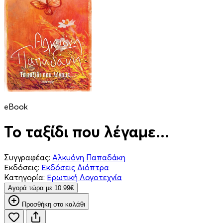
eBook
Το ταξίδι που λέγαμε...
Συγγραφέας:
Αλκυόνη Παπαδάκη
Εκδόσεις:
Εκδόσεις Διόπτρα
Κατηγορία:
Ερωτική Λογοτεχνία
Aγορά τώρα με 10.99€
Προσθήκη στο καλάθι