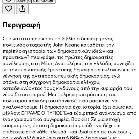
Προσθήκη στο καλάθι
Περιγραφή
Στο κατατοπιστικό αυτό βιβλίο ο διακεκριμένος
πολιτικός στοχαστής John Keane καταθέτει την
περίπλοκη ιστορία των δημοκρατικών ιδεών και
πρακτικών? περιγράφει τις πρώτες δημοκρατίες
συνέλευσης στη Μέση Ανατολή και την Ελλάδα, συνεχίζει
με την ευρωπαϊκής έμπνευσης δημοκρατία εκλογών και τη
γέννηση της αντιπροσωπευτικής δημοκρατίας, ενώ
φτάνει στη σύγχρονη δημοκρατία ελέγχου,
καταδεικνύοντας τους κινδύνους από την κυριαρχία του
νέου δεσποτισμού. Μια τολμηρή υπεράσπιση του
πολύτιμου παγκόσμιου ιδανικού, που μας κάνει να
αναλογιστούμε: Η δημοκρατία έχει ιστορία, έχει όμως και
μέλλον; ΕΓΡΑΨΕ Ο ΤΥΠΟΣ Ένα εξαιρετικό ανάγνωσμα από
έναν χαρισματικό συγγραφέα. Booklist Σε µια εποχή
κουρασµένη, όπου η δηµοκρατία µοιάζει να δέχεται
επιθέσεις από κάθε πλευρά –και ιδιαίτερα εκ των έσω–,
το µικρό αλλά πλούσιο αυτό βιβλίο λειτουργεί ως