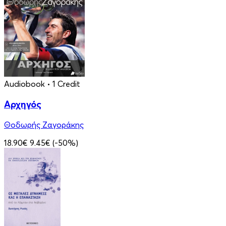
Audiobook
• 1 Credit
Αρχηγός
Θοδωρής Ζαγοράκης
18.90€
9.45€
(-50%)