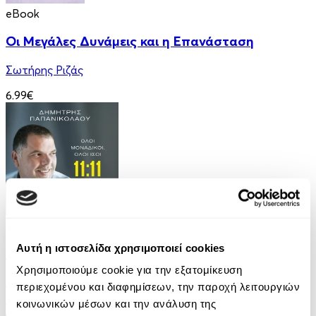
eBook
Οι Μεγάλες Δυνάμεις και η Επανάσταση
Σωτήρης Ριζάς
6.99€
Audiobook
• 1 Credit
Αυτή η ιστοσελίδα χρησιμοποιεί cookies
11:11 - Όλοι Μοναδικοί, Όλοι Ίσοι
Χρησιμοποιούμε cookie για την εξατομίκευση
Δημήτρης Παπανικολάου
περιεχομένου και διαφημίσεων, την παροχή λειτουργιών
κοινωνικών μέσων και την ανάλυση της
14.99€