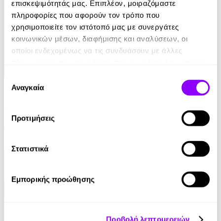
επισκεψιμότητάς μας. Επιπλέον, μοιραζόμαστε
πληροφορίες που αφορούν τον τρόπο που
χρησιμοποιείτε τον ιστότοπό μας με συνεργάτες
κοινωνικών μέσων, διαφήμισης και αναλύσεων, οι
οποίοι ενδεχομένως να τις συνδυάσουν με άλλες
πληροφορίες που τους έχετε παραχωρήσει ή τις οποίες
έχουν συλλέξει σε σχέση με την από μέρους σας χρήση
Επιλογή
Audiobook
των υπηρεσιών τους.
Αναγκαία
συγκατάθεσης
Ο Μύθος της Αιωνιότητας
Προτιμήσεις
Αλέκος Φασιανός
0.00€
Στατιστικά
Εμπορικής προώθησης
Προβολή λεπτομερειών