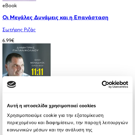
eBook
Οι Μεγάλες Δυνάμεις και η Επανάσταση
Σωτήρης Ριζάς
6.99€
Audiobook
• 1 Credit
Αυτή η ιστοσελίδα χρησιμοποιεί cookies
11:11 - Όλοι Μοναδικοί, Όλοι Ίσοι
Χρησιμοποιούμε cookie για την εξατομίκευση
Δημήτρης Παπανικολάου
περιεχομένου και διαφημίσεων, την παροχή λειτουργιών
κοινωνικών μέσων και την ανάλυση της
14.99€