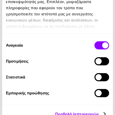
επισκεψιμότητάς μας. Επιπλέον, μοιραζόμαστε
πληροφορίες που αφορούν τον τρόπο που
χρησιμοποιείτε τον ιστότοπό μας με συνεργάτες
κοινωνικών μέσων, διαφήμισης και αναλύσεων, οι
οποίοι ενδεχομένως να τις συνδυάσουν με άλλες
πληροφορίες που τους έχετε παραχωρήσει ή τις οποίες
έχουν συλλέξει σε σχέση με την από μέρους σας χρήση
Επιλογή
Audiobook
των υπηρεσιών τους.
Αναγκαία
συγκατάθεσης
Ο Μύθος της Αιωνιότητας
Προτιμήσεις
Αλέκος Φασιανός
0.00€
Στατιστικά
Εμπορικής προώθησης
Προβολή λεπτομερειών