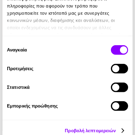
πληροφορίες που αφορούν τον τρόπο που
χρησιμοποιείτε τον ιστότοπό μας με συνεργάτες
κοινωνικών μέσων, διαφήμισης και αναλύσεων, οι
οποίοι ενδεχομένως να τις συνδυάσουν με άλλες
πληροφορίες που τους έχετε παραχωρήσει ή τις οποίες
έχουν συλλέξει σε σχέση με την από μέρους σας χρήση
Επιλογή
Audiobook
• 1 Credit
των υπηρεσιών τους.
Αναγκαία
συγκατάθεσης
Στο Σπίτι Της
Προτιμήσεις
Yael Van Der Wouden
16.90€
Στατιστικά
Εμπορικής προώθησης
Προβολή λεπτομερειών