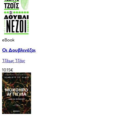
eBook
Οι Δουβλινέζοι
Τζέιμς Τζόις
10.15€