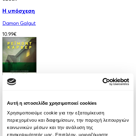
Η υπόσχεση
Damon Galgut
10.99€
eBook
Ελέφαντας
Αυτή η ιστοσελίδα χρησιμοποιεί cookies
Χρησιμοποιούμε cookie για την εξατομίκευση
Ρέιμοντ Κάρβερ
περιεχομένου και διαφημίσεων, την παροχή λειτουργιών
7.99€
κοινωνικών μέσων και την ανάλυση της
επισκεψιμότητάς μας. Επιπλέον, μοιραζόμαστε