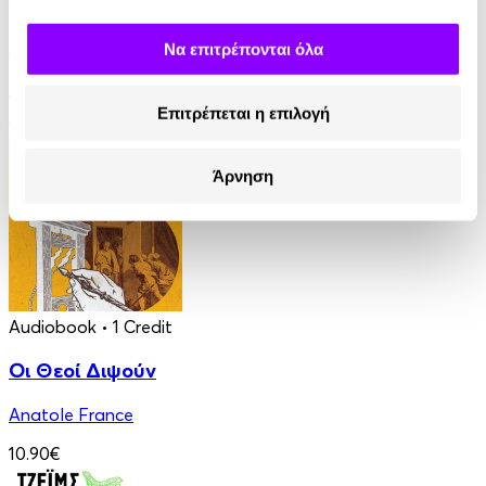
Audiobook
• 1 Credit
Ο Τελευταίος των Μοϊκανών
Να επιτρέπονται όλα
James Fenimore Cooper
Επιτρέπεται η επιλογή
13.90€
Άρνηση
Audiobook
• 1 Credit
Οι Θεοί Διψούν
Anatole France
10.90€