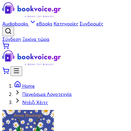
Audiobooks
eBooks
Κατηγορίες
Συνδρομές
Σύνδεση
Ξεκίνα τώρα
Home
Παγκόσμια Λογοτεχνία
Ντέιζι Χέιτς