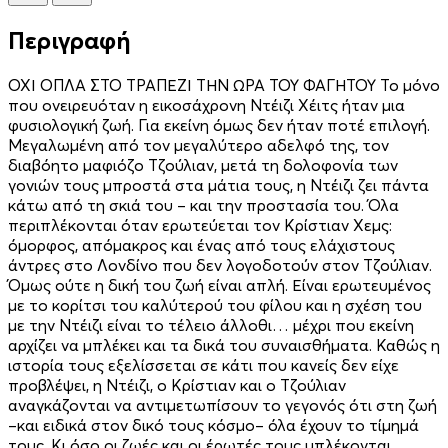
Περιγραφή
ΟΧΙ ΟΠΛΑ ΣΤΟ ΤΡΑΠΕΖΙ ΤΗΝ ΩΡΑ ΤΟΥ ΦΑΓΗΤΟΥ Το μόνο
που ονειρευόταν η εικοσάχρονη Ντέιζι Χέιτς ήταν μια
φυσιολογική ζωή. Για εκείνη όμως δεν ήταν ποτέ επιλογή.
Μεγαλωμένη από τον μεγαλύτερο αδελφό της, τον
διαβόητο μαφιό­ζο Τζούλιαν, μετά τη δολοφονία των
γονιών τους μπροστά στα μάτια τους, η Ντέιζι ζει πάντα
κάτω από τη σκιά του – και την προστασία του. Όλα
περιπλέκονται όταν ερωτεύεται τον Κρίστιαν Χεμς:
όμορφος, απόμακρος και ένας από τους ελάχιστους
άντρες στο Λονδίνο που δεν λογοδοτούν στον Τζούλιαν.
Όμως ούτε η δική του ζωή είναι απλή. Είναι ερωτευμένος
με το κορίτσι του καλύτερού του φίλου και η σχέση του
με την Ντέιζι είναι το τέλειο άλλοθι… μέχρι που εκείνη
αρχίζει να μπλέκει και τα δικά του συναισθήματα. Καθώς η
ιστορία τους εξελίσσεται σε κάτι που κανείς δεν είχε
προβλέψει, η Ντέιζι, ο Κρίστιαν και ο Τζούλιαν
αναγκάζονται να αντιμετωπίσουν το γεγονός ότι στη ζωή
–και ειδικά στον δικό τους κόσμο– όλα έχουν το τίμημά
τους. Κι όσο οι ζωές και οι έρωτές τους μπλέκονται