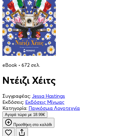
eBook • 672 σελ.
Ντέιζι Χέιτς
Συγγραφέας:
Jessa Hastings
Εκδόσεις:
Εκδόσεις Μίνωας
Κατηγορία:
Παγκόσμια Λογοτεχνία
Aγορά τώρα με 18.99€
Προσθήκη στο καλάθι