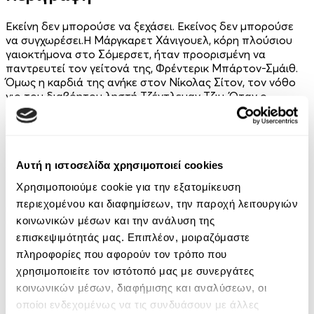
Εκείνη δεν μπορούσε να ξεχάσει. Εκείνος δεν μπορούσε
να συγχωρέσει.Η Μάργκαρετ Χάνιγουελ, κόρη πλούσιου
γαιοκτήμονα στο Σόμερσετ, ήταν προορισμένη να
παντρευτεί τον γείτονά της, Φρέντερικ Μπάρτον-Σμάιθ.
Όμως η καρδιά της ανήκε στον Νίκολας Σίτον, τον νόθο
γιο του διαβόητου ληστή Τζέντλεμαν Τζιμ. Όταν ο
Φρέντερικ τον κατηγορεί ψευδώς για κλοπή, ο Νίκολας
φεύγει μέσα στη νύχτα, αποφασισμένος να βρει τον
πατέρα του, και δεν επιστρέφει ποτέ.Δέκα χρόνια
αργότερα, όλοι τον θεωρούν νεκρό. Η Μάργκαρετ, ύστερα
Αυτή η ιστοσελίδα χρησιμοποιεί cookies
από τον θάνατο του πατέρα της, βρίσκεται παγιδευμένη
σε μια σκληρή διαθήκη: για να διατηρήσει την περιουσία
Χρησιμοποιούμε cookie για την εξατομίκευση
της πρέπει να παντρευτεί τον Φρέντερικ, που έχει οριστεί
περιεχομένου και διαφημίσεων, την παροχή λειτουργιών
και κηδεμόνας της.Τότε εμφανίζεται στο Σόμερσετ ο
κοινωνικών μέσων και την ανάλυση της
υποκόμης Σεντ Κλερ, ένας ξανθός, αινιγματικός και
επικίνδυνος άντρας. Έχει έρθει για να αποκαταστήσει την
επισκεψιμότητάς μας. Επιπλέον, μοιραζόμαστε
τιμή της οικογένειάς του και, αν μπορέσει, να πάρει και
πληροφορίες που αφορούν τον τρόπο που
λίγη εκδίκηση. Δεν έχει υπολογίσει, όμως, τη Μάργκαρετ,
χρησιμοποιείτε τον ιστότοπό μας με συνεργάτες
που έχει βάσιμους λόγους να αμφισβητεί την ταυτότητά
κοινωνικών μέσων, διαφήμισης και αναλύσεων, οι
του.Καθώς ο κίνδυνος πλησιάζει, ο μυστηριώδης
οποίοι ενδεχομένως να τις συνδυάσουν με άλλες
υποκόμης βρίσκεται διχασμένος ανάμεσα στον έρωτα και