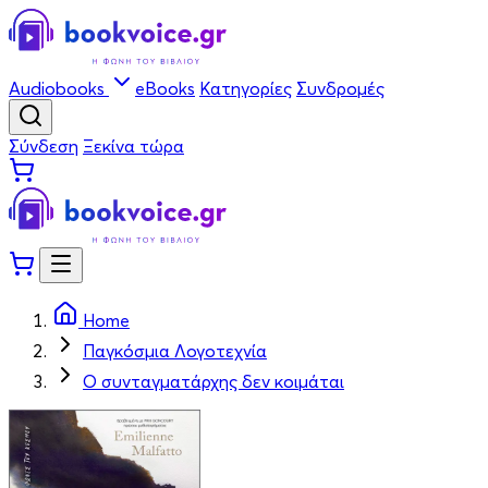
Audiobooks
eBooks
Κατηγορίες
Συνδρομές
Σύνδεση
Ξεκίνα τώρα
Home
Παγκόσμια Λογοτεχνία
Ο συνταγματάρχης δεν κοιμάται