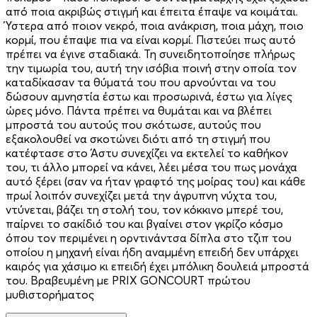
από ποια ακριβώς στιγμή και έπειτα έπαψε να κοιμάται.
Ύστερα από ποιον νεκρό, ποια ανάκριση, ποια μάχη, ποιο
κορμί, που έπαψε πια να είναι κορμί. Πιστεύει πως αυτό
πρέπει να έγινε σταδιακά. Τη συνειδητοποίησε πλήρως
την τιμωρία του, αυτή την ισόβια ποινή στην οποία τον
καταδίκασαν τα θύματά του που αρνούνται να του
δώσουν αμνηστία έστω και προσωρινά, έστω για λίγες
ώρες μόνο. Πάντα πρέπει να θυμάται και να βλέπει
μπροστά του αυτούς που σκότωσε, αυτούς που
εξακολουθεί να σκοτώνει διότι από τη στιγμή που
κατέφτασε στο Άστυ συνεχίζει να εκτελεί το καθήκον
του, τι άλλο μπορεί να κάνει, λέει μέσα του πως μονάχα
αυτό ξέρει (σαν να ήταν γραφτό της μοίρας του) και κάθε
πρωί λοιπόν συνεχίζει μετά την άγρυπνη νύχτα του,
ντύνεται, βάζει τη στολή του, τον κόκκινο μπερέ του,
παίρνει το σακίδιό του και βγαίνει στον γκρίζο κόσμο
όπου τον περιμένει η ορντινάντσα δίπλα στο τζιπ του
οποίου η μηχανή είναι ήδη αναμμένη επειδή δεν υπάρχει
καιρός για χάσιμο κι επειδή έχει μπόλικη δουλειά μπροστά
του. Βραβευμένη με PRIX GONCOURT πρώτου
μυθιστορήματος