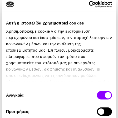
Damon Galgut
10.99€
Αυτή η ιστοσελίδα χρησιμοποιεί cookies
Χρησιμοποιούμε cookie για την εξατομίκευση
περιεχομένου και διαφημίσεων, την παροχή λειτουργιών
κοινωνικών μέσων και την ανάλυση της
επισκεψιμότητάς μας. Επιπλέον, μοιραζόμαστε
πληροφορίες που αφορούν τον τρόπο που
eBook
χρησιμοποιείτε τον ιστότοπό μας με συνεργάτες
κοινωνικών μέσων, διαφήμισης και αναλύσεων, οι
Ελέφαντας
οποίοι ενδεχομένως να τις συνδυάσουν με άλλες
πληροφορίες που τους έχετε παραχωρήσει ή τις οποίες
Ρέιμοντ Κάρβερ
έχουν συλλέξει σε σχέση με την από μέρους σας χρήση
Επιλογή
7.99€
των υπηρεσιών τους.
Αναγκαία
συγκατάθεσης
Προτιμήσεις