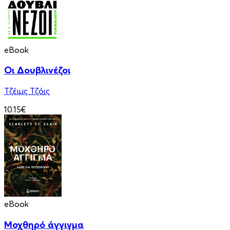
eBook
Οι Δουβλινέζοι
Τζέιμς Τζόις
10.15€
eBook
Μοχθηρό άγγιγμα