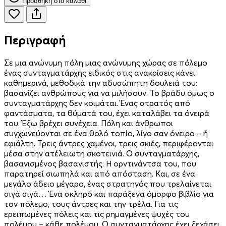
Προσθήκη στο καλάθι
Περιγραφή
Σε μια ανώνυμη πόλη μιας ανώνυμης χώρας σε πόλεμο
ένας συνταγματάρχης ειδικός στις ανακρίσεις κάνει
καθημερινά, μεθοδικά την αδυσώπητη δουλειά του:
βασανίζει ανθρώπους για να μιλήσουν. Το βράδυ όμως ο
συνταγματάρχης δεν κοιμάται. Ένας στρατός από
φαντάσματα, τα θύματά του, έχει καταλάβει τα όνειρά
του. Έξω βρέχει συνέχεια. Πόλη και άνθρωποι
συγχωνεύονται σε ένα θολό τοπίο, λίγο σαν όνειρο – ή
εφιάλτη. Τρεις άντρες χαμένοι, τρεις σκιές, περιφέρονται
μέσα στην ατέλειωτη σκοτεινιά. Ο συνταγματάρχης,
βασανισμένος βασανιστής. Η ορντινάντσα του, που
παρατηρεί σιωπηλά και από απόσταση. Και, σε ένα
μεγάλο άδειο μέγαρο, ένας στρατηγός που τρελαίνεται
σιγά σιγά… Ένα σκληρό και παράξενα όμορφο βιβλίο για
τον πόλεμο, τους άντρες και την τρέλα. Για τις
ερειπωμένες πόλεις και τις ρημαγμένες ψυχές του
πολέμου – κάθε πολέμου. Ο συνταγματάρχης έχει ξεχάσει