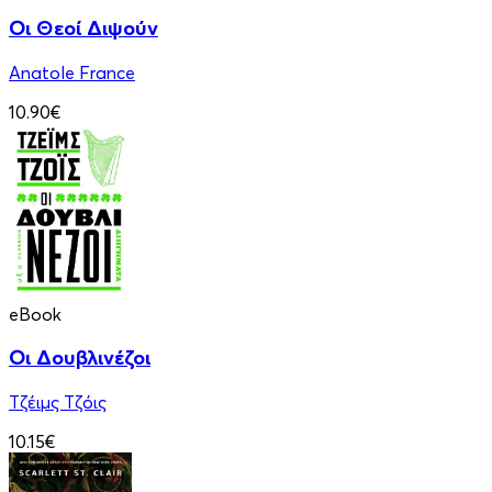
Οι Θεοί Διψούν
Anatole France
10.90€
eBook
Οι Δουβλινέζοι
Τζέιμς Τζόις
10.15€