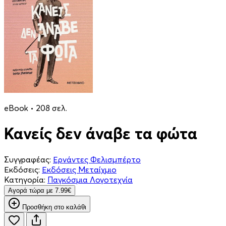
eBook • 208 σελ.
Κανείς δεν άναβε τα φώτα
Συγγραφέας:
Ερνάντες Φελισμπέρτο
Εκδόσεις:
Εκδόσεις Μεταίχμιο
Κατηγορία:
Παγκόσμια Λογοτεχνία
Aγορά τώρα με 7.99€
Προσθήκη στο καλάθι