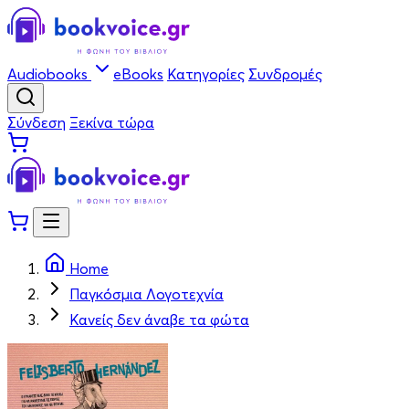
Audiobooks
eBooks
Κατηγορίες
Συνδρομές
Σύνδεση
Ξεκίνα τώρα
Home
Παγκόσμια Λογοτεχνία
Κανείς δεν άναβε τα φώτα