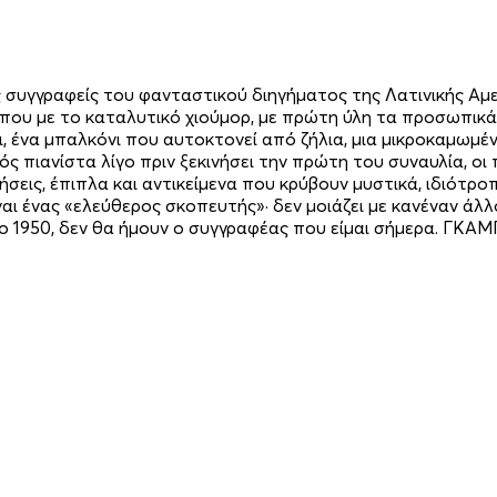
υγγραφείς του φανταστικού διηγήµατος της Λατινικής Αµερι
που µε το καταλυτικό χιούµορ, µε πρώτη ύλη τα προσωπικά
ει, ένα µπαλκόνι που αυτοκτονεί από ζήλια, µια µικροκαµωµ
νός πιανίστα λίγο πριν ξεκινήσει την πρώτη του συναυλία, ο
εις, έπιπλα και αντικείµενα που κρύβουν µυστικά, ιδιότροπ
ι ένας «ελεύθερος σκοπευτής»· δεν μοιάζει με κανέναν άλ
 το 1950, δεν θα ήμουν ο συγγραφέας που είμαι σήμερα. Γ