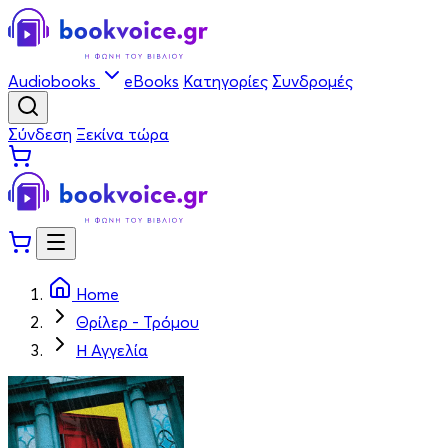
Audiobooks
eBooks
Κατηγορίες
Συνδρομές
Σύνδεση
Ξεκίνα τώρα
Home
Θρίλερ - Τρόμου
Η Αγγελία