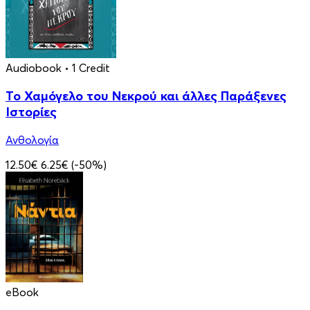
Audiobook
• 1 Credit
Το Χαμόγελο του Νεκρού και άλλες Παράξενες
Ιστορίες
Ανθολογία
12.50€
6.25€
(-50%)
eBook