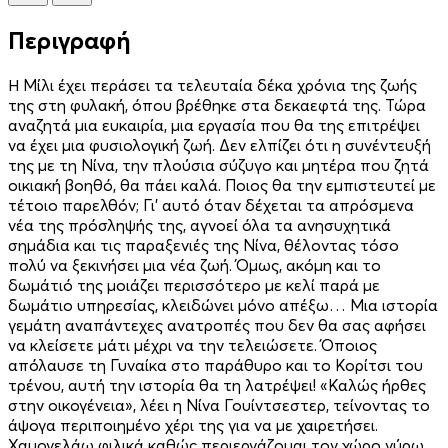
Περιγραφή
Η Μίλι έχει περάσει τα τελευταία δέκα χρόνια της ζωής
της στη φυλακή, όπου βρέθηκε στα δεκαεφτά της. Τώρα
αναζητά μια ευκαιρία, μια εργασία που θα της επιτρέψει
να έχει μια φυσιολογική ζωή. Δεν ελπίζει ότι η συνέντευξή
της με τη Νίνα, την πλούσια σύζυγο και μητέρα που ζητά
οικιακή βοηθό, θα πάει καλά. Ποιος θα την εμπιστευτεί με
τέτοιο παρελθόν; Γι’ αυτό όταν δέχεται τα απρόσμενα
νέα της πρόσληψής της, αγνοεί όλα τα ανησυχητικά
σημάδια και τις παραξενιές της Νίνα, θέλοντας τόσο
πολύ να ξεκινήσει μια νέα ζωή. Όμως, ακόμη και το
δωμάτιό της μοιάζει περισσότερο με κελί παρά με
δωμάτιο υπηρεσίας, κλειδώνει μόνο απέξω… Μια ιστορία
γεμάτη αναπάντεχες ανατροπές που δεν θα σας αφήσει
να κλείσετε μάτι μέχρι να την τελειώσετε. Όποιος
απόλαυσε τη Γυναίκα στο παράθυρο και το Κορίτσι του
τρένου, αυτή την ιστορία θα τη λατρέψει! «Καλώς ήρθες
στην οικογένεια», λέει η Νίνα Γουίντσεστερ, τείνοντας το
άψογα περιποιημένο χέρι της για να με χαιρετήσει.
Χαμογελάω φιλικά καθώς περιεργάζομαι τον χώρο γύρω