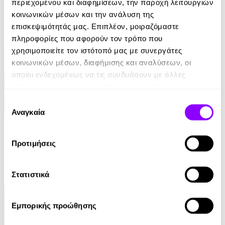
περιεχομένου και διαφημίσεων, την παροχή λειτουργιών
Nicci French
κοινωνικών μέσων και την ανάλυση της
επισκεψιμότητάς μας. Επιπλέον, μοιραζόμαστε
12.99€
πληροφορίες που αφορούν τον τρόπο που
χρησιμοποιείτε τον ιστότοπό μας με συνεργάτες
κοινωνικών μέσων, διαφήμισης και αναλύσεων, οι
οποίοι ενδεχομένως να τις συνδυάσουν με άλλες
πληροφορίες που τους έχετε παραχωρήσει ή τις οποίες
έχουν συλλέξει σε σχέση με την από μέρους σας χρήση
Επιλογή
των υπηρεσιών τους.
Αναγκαία
συγκατάθεσης
eBook
Μην το διαδώσεις
Προτιμήσεις
Lesley Kara
Στατιστικά
10.99€
Εμπορικής προώθησης