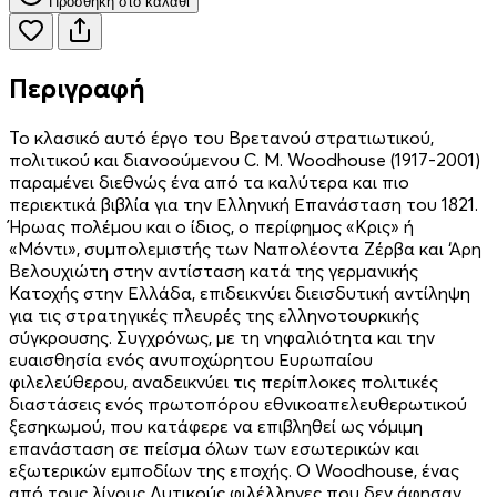
Προσθήκη στο καλάθι
Περιγραφή
Το κλασικό αυτό έργο του Βρετανού στρατιωτικού,
πολιτικού και διανοούμενου C. M. Woodhouse (1917-2001)
παραμένει διεθνώς ένα από τα καλύτερα και πιο
περιεκτικά βιβλία για την Ελληνική Επανάσταση του 1821.
Ήρωας πολέμου και ο ίδιος, ο περίφημος «Κρις» ή
«Μόντι», συμπολεμιστής των Ναπολέοντα Ζέρβα και ‘Αρη
Βελουχιώτη στην αντίσταση κατά της γερμανικής
Κατοχής στην Ελλάδα, επιδεικνύει διεισδυτική αντίληψη
για τις στρατηγικές πλευρές της ελληνοτουρκικής
σύγκρουσης. Συγχρόνως, με τη νηφαλιότητα και την
ευαισθησία ενός ανυποχώρητου Ευρωπαίου
φιλελεύθερου, αναδεικνύει τις περίπλοκες πολιτικές
διαστάσεις ενός πρωτοπόρου εθνικοαπελευθερωτικού
ξεσηκωμού, που κατάφερε να επιβληθεί ως νόμιμη
επανάσταση σε πείσμα όλων των εσωτερικών και
εξωτερικών εμποδίων της εποχής. Ο Woodhouse, ένας
από τους λίγους Δυτικούς φιλέλληνες που δεν άφησαν