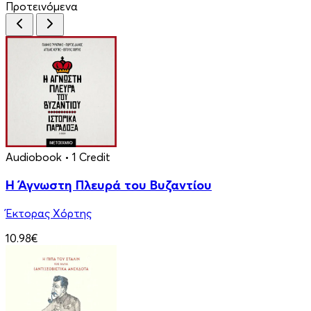
Προτεινόμενα
Audiobook
• 1 Credit
Η Άγνωστη Πλευρά του Βυζαντίου
Έκτορας Χόρτης
10.98€