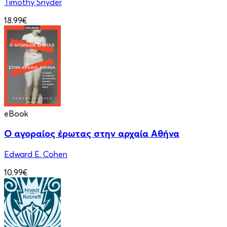
Timothy Snyder
18.99€
eBook
Ο αγοραίος έρωτας στην αρχαία Αθήνα
Edward E. Cohen
10.99€