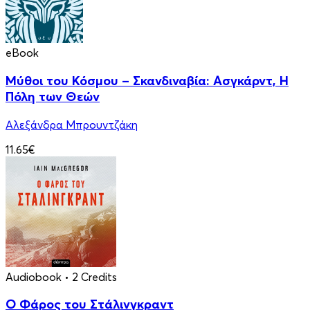
eBook
Μύθοι του Κόσμου – Σκανδιναβία: Ασγκάρντ, Η
Πόλη των Θεών
Αλεξάνδρα Μπρουντζάκη
11.65€
Audiobook
• 2 Credits
Ο Φάρος του Στάλινγκραντ