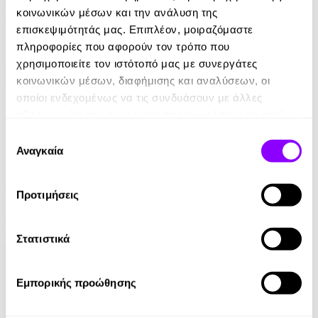
κοινωνικών μέσων και την ανάλυση της
11.99€
επισκεψιμότητάς μας. Επιπλέον, μοιραζόμαστε
πληροφορίες που αφορούν τον τρόπο που
χρησιμοποιείτε τον ιστότοπό μας με συνεργάτες
κοινωνικών μέσων, διαφήμισης και αναλύσεων, οι
οποίοι ενδεχομένως να τις συνδυάσουν με άλλες
πληροφορίες που τους έχετε παραχωρήσει ή τις οποίες
έχουν συλλέξει σε σχέση με την από μέρους σας χρήση
Επιλογή
των υπηρεσιών τους.
Αναγκαία
συγκατάθεσης
eBook
Euro - Δυσκολότερο από ένα Μουντιάλ
Προτιμήσεις
Αντώνης Καρπετόπουλος
14.99€
Στατιστικά
Εμπορικής προώθησης