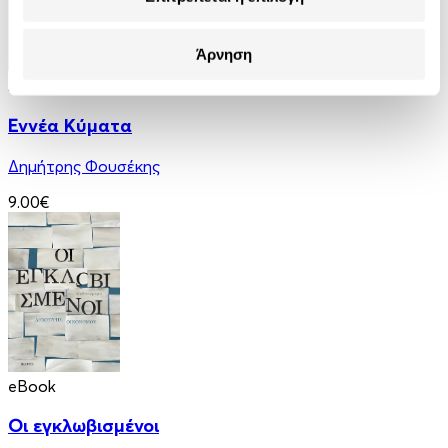
Άρνηση
Audiobook
• 1 Credit
Εννέα Κύματα
Δημήτρης Φουσέκης
9.00€
eBook
Οι εγκλωβισμένοι