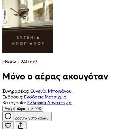
eBook • 240 σελ.
Μόνο ο αέρας ακουγόταν
Συγγραφέας:
Ευγενία Μπογιάνου
Εκδόσεις:
Εκδόσεις Μεταίχμιο
Κατηγορία:
Ελληνική Λογοτεχνία
Aγορά τώρα με 5.99€
Προσθήκη στο καλάθι