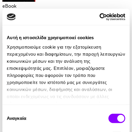
eBook
Δεν μπορείς να κρυφτείς
Yrsa Sigurdardottir
Αυτή η ιστοσελίδα χρησιμοποιεί cookies
12.99€
Χρησιμοποιούμε cookie για την εξατομίκευση
περιεχομένου και διαφημίσεων, την παροχή λειτουργιών
κοινωνικών μέσων και την ανάλυση της
επισκεψιμότητάς μας. Επιπλέον, μοιραζόμαστε
πληροφορίες που αφορούν τον τρόπο που
χρησιμοποιείτε τον ιστότοπό μας με συνεργάτες
κοινωνικών μέσων, διαφήμισης και αναλύσεων, οι
eBook
οποίοι ενδεχομένως να τις συνδυάσουν με άλλες
πληροφορίες που τους έχετε παραχωρήσει ή τις οποίες
Αυτοί που επέζησαν
έχουν συλλέξει σε σχέση με την από μέρους σας χρήση
Επιλογή
των υπηρεσιών τους.
Jane Harper
Αναγκαία
συγκατάθεσης
10.99€