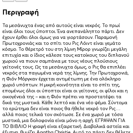
Περιγραφή
Τα μεσάνυχτα ένας από αυτούς είναι νεκρός. Το πρωί
είναι όλοι τους ύποπτοι. Ένα ανεπανάληπτο πάρτι. Δεν
έχουν έρθει όλοι όμως για να γιορτάσουν. Παραμονή
Πρωτοχρονιάς και το σπίτι του Ρις Λόιντ είναι γεμάτο
κόσμο. Το θέρετρό του στη λίμνη Μίρορ γνωρίζει μεγάλη
επιτυχία και ο ίδιος κάλεσε τους κατοίκους του διπλανού
χωριού να πιουν σαμπάνια με τους νέους πλούσιους
γείτονές τους. Ως τα μεσάνυχτα όμως, ο Ρις θα επιπλέει
νεκρός στα παγωμένα νερά της λίμνης. Την Πρωτοχρονιά,
η Φιόν Μόργκαν έρχεται αντιμέτωπη με ένα ολόκληρο
χωριό υπόπτων. Η μικρή κοινότητα είναι το σπίτι της,
επομένως όλοι οι ύποπτοι είναι οι γείτονες, οι φίλοι και η
οικογένειά της – και η Φιόν πρέπει να προστατέψει τα
δικά της μυστικά. Κάθε λεπτό και ένα νέο ψέμα. Σύντομα
το ερώτημα δεν είναι ποιος θα ήθελε νεκρό τον Ρις…
αλλά ποιος τελικά τον σκότωσε. Σε ένα χωριό με τόσα
μυστικά, μια δολοφονία είναι μόνο η αρχή. ΕΓΡΑΨΑΝ ΓΙΑ
ΤΟ ΒΙΒΛΙΟ Η γραφή είναι εξαιρετική. Διαβολικά αστεία και
έξυπνη, θυμίζει Agatha Christie. Αυτό το πάρτι δεν θέλετε