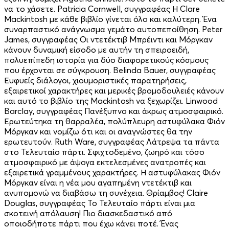
να το χάσετε. Patricia Cornwell, συγγραφέας Η Clare
Mackintosh με κάθε βιβλίο γίνεται όλο και καλύτερη. Ένα
συναρπαστικό ανάγνωσμα γεμάτο αυτοπεποίθηση. Peter
James, συγγραφέας Οι ντετέκτιβ Μπρέιντι και Μόργκαν
κάνουν δυναμική είσοδο με αυτήν τη σπειροειδή,
πολυεπίπεδη ιστορία για δύο διαφορετικούς κόσμους
που έρχονται σε σύγκρουση. Βelinda Βauer, συγγραφέας
Ευφυείς διάλογοι, χιουμοριστικές παρατηρήσεις,
εξαιρετικοί χαρακτήρες και μερικές βρομοδουλειές κάνουν
και αυτό το βιβλίο της Mackintosh να ξεχωρίζει. Linwood
Barclay, συγγραφέας Πανέξυπνο και άκρως ατμοσφαιρικό.
Ερωτεύτηκα τη θαρραλέα, πολύπλευρη αστυφύλακα Φιόν
Μόργκαν και νομίζω ότι και οι αναγνώστες θα την
ερωτευτούν. Ruth Ware, συγγραφέας Λάτρεψα τα πάντα
στο Τελευταίο πάρτι. Σφιχτοδεμένο, ζωηρό και τόσο
ατμοσφαιρικό με άψογα εκτελεσμένες ανατροπές και
εξαιρετικά γραμμένους χαρακτήρες. Η αστυφύλακας Φιόν
Μόργκαν είναι η νέα μου αγαπημένη ντετέκτιβ και
ανυπομονώ να διαβάσω τη συνέχεια. Θρίαμβος! Claire
Douglas, συγγραφέας Το Τελευταίο πάρτι είναι μια
σκοτεινή απόλαυση! Πιο διασκεδαστικό από
οποιοδήποτε πάρτι που έχω κάνει ποτέ. Ένας