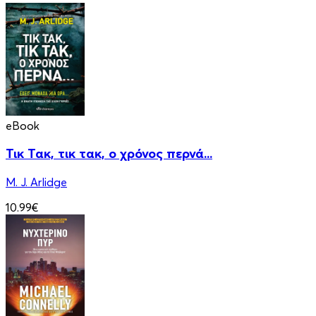
eBook
Τικ Τακ, τικ τακ, ο χρόνος περνά...
M. J. Arlidge
10.99€