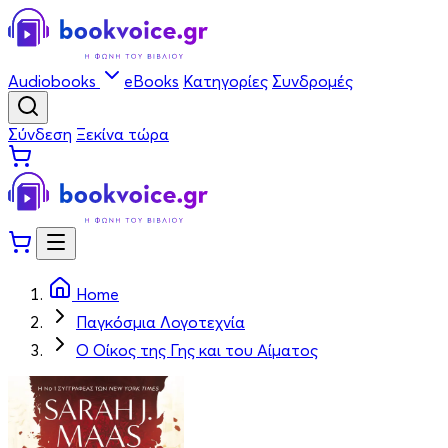
Audiobooks
eBooks
Κατηγορίες
Συνδρομές
Σύνδεση
Ξεκίνα τώρα
Home
Παγκόσμια Λογοτεχνία
Ο Οίκος της Γης και του Αίματος