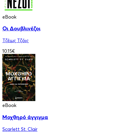
eBook
Οι Δουβλινέζοι
Τζέιμς Τζόις
10.15€
eBook
Μοχθηρό άγγιγμα
Scarlett St. Clair