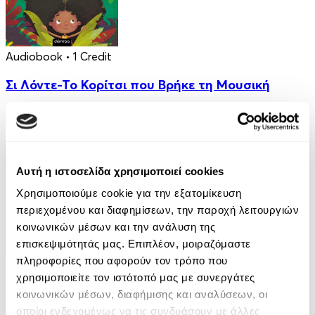
Audiobook
• 1 Credit
Σι Λόντε-Το Κορίτσι που Βρήκε τη Μουσική
Μίλτος Πιστώφ
5.00€
Αυτή η ιστοσελίδα χρησιμοποιεί cookies
Χρησιμοποιούμε cookie για την εξατομίκευση
περιεχομένου και διαφημίσεων, την παροχή λειτουργιών
κοινωνικών μέσων και την ανάλυση της
επισκεψιμότητάς μας. Επιπλέον, μοιραζόμαστε
πληροφορίες που αφορούν τον τρόπο που
eBook
χρησιμοποιείτε τον ιστότοπό μας με συνεργάτες
Μια υπόθεση για τον ντετέκτιβ Κλουζ 8: Η
κοινωνικών μέσων, διαφήμισης και αναλύσεων, οι
παγίδα της μοτσαρέλας
οποίοι ενδεχομένως να τις συνδυάσουν με άλλες