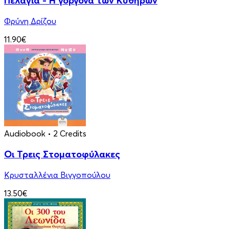
Πελαγία - Η γοργόνα των Κυθήρων
Φρύνη Δρίζου
11.90€
Audiobook
• 2 Credits
Οι Τρεις Στοματοφύλακες
Κρυσταλλένια Βιγγοπούλου
13.50€