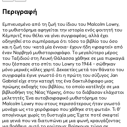
Περιγραφή
Εμπνευσμένο από τη ζωή του ίδιου του Malcolm Lowry,
το μυθιστόρημα αφηγείται την ιστορία ενός φοιτητή του
Κέμπριτζ που θέλει να γίνει συγγραφέας, αλλά έχει
οδηγηθεί στο συμπέρασμα ότι τόσο το βιβλίο του όσο
και η ζωή του -κατά μία έννοια- έχουν ήδη «γραφτεί» από
έναν Νορβηγό μυθιστοριογράφο. Tο μεγαλύτερο μέρος
του Ταξιδιού στη Λευκή Θάλασσα χάθηκε σε μια πυρκαγιά
που ξέσπασε στο σπίτι του Lowry το 1944 - σώθηκαν
μόνο μερικές κόλες χαρτί. Δεκαετίες μετά τον θάνατο του
συγγραφέα έγινε γνωστό ότι η πρώτη του σύζυγος Jan
Gabrial είχε στην κατοχή της ένα δακτυλόγραφο μιας
πρώιμης εκδοχής του βιβλίου, το οποίο κατέληξε σε μια
βιβλιοθήκη της Νέας Υόρκης, όπου το διάβασαν ελάχιστοι
μελετητές. Ένα αυτοβιογραφικό μυθιστόρημα του
Malcolm Lowry που στους περισσότερους ήταν γνωστό
μονάχα ως «το χειρόγραφο που χάθηκε στη φωτιά». Τι θ’
απογίνουμε χωρίς τη δυστυχία μας; Έχετε ποτέ σκεφτεί
μια γενιά που να διατυπώνει με μια φωνή, κραυγάζοντας
για βοήθεια, αυτό το ερώτημα; Βρίσκομαι τώρα σε