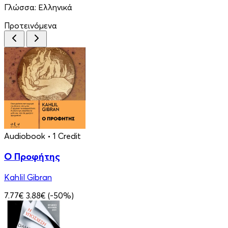
Γλώσσα:
Ελληνικά
Προτεινόμενα
Audiobook
• 1 Credit
Ο Προφήτης
Kahlil Gibran
7.77€
3.88€
(-50%)