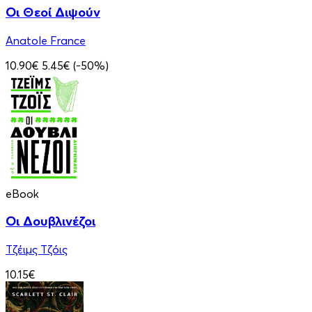
Οι Θεοί Διψούν
Anatole France
10.90€
5.45€
(-50%)
eBook
Οι Δουβλινέζοι
Τζέιμς Τζόις
10.15€