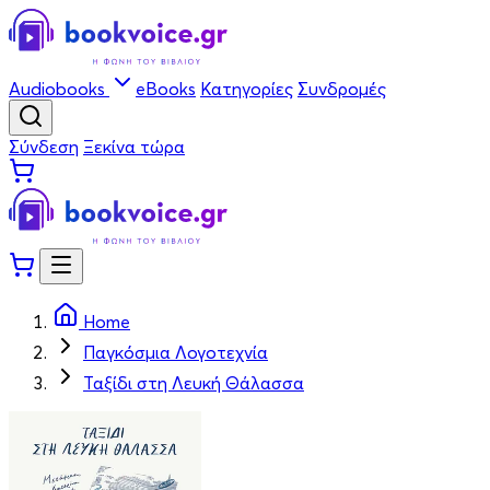
Audiobooks
eBooks
Κατηγορίες
Συνδρομές
Σύνδεση
Ξεκίνα τώρα
Home
Παγκόσμια Λογοτεχνία
Ταξίδι στη Λευκή Θάλασσα