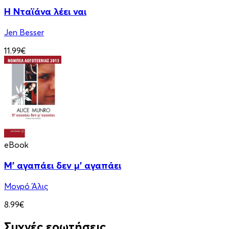
Η Νταϊάνα λέει ναι
Jen Besser
11.99€
eBook
Μ' αγαπάει δεν μ' αγαπάει
Μονρό Άλις
8.99€
Συχνές ερωτήσεις