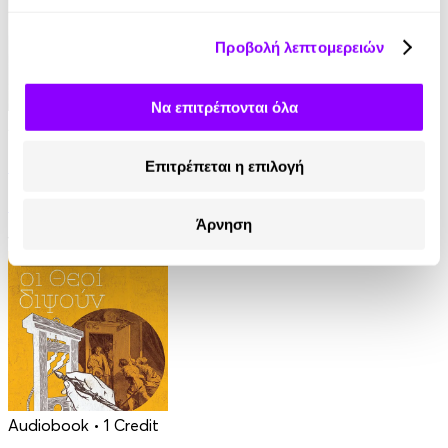
Προβολή λεπτομερειών
Να επιτρέπονται όλα
Audiobook
• 1 Credit
Ο Τελευταίος των Μοϊκανών
Επιτρέπεται η επιλογή
James Fenimore Cooper
Άρνηση
13.90€
6.95€
(-50%)
Audiobook
• 1 Credit