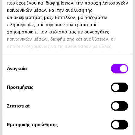
περιεχομένου και διαφημίσεων, την παροχή λειτουργιών
Ελέφαντας
κοινωνικών μέσων και την ανάλυση της
Ρέιμοντ Κάρβερ
επισκεψιμότητάς μας. Επιπλέον, μοιραζόμαστε
πληροφορίες που αφορούν τον τρόπο που
7.99€
χρησιμοποιείτε τον ιστότοπό μας με συνεργάτες
κοινωνικών μέσων, διαφήμισης και αναλύσεων, οι
οποίοι ενδεχομένως να τις συνδυάσουν με άλλες
πληροφορίες που τους έχετε παραχωρήσει ή τις οποίες
έχουν συλλέξει σε σχέση με την από μέρους σας χρήση
Επιλογή
των υπηρεσιών τους.
Αναγκαία
συγκατάθεσης
Audiobook
• 1 Credit
Προτιμήσεις
Στο Σπίτι Της
Στατιστικά
Yael Van Der Wouden
16.90€
Εμπορικής προώθησης