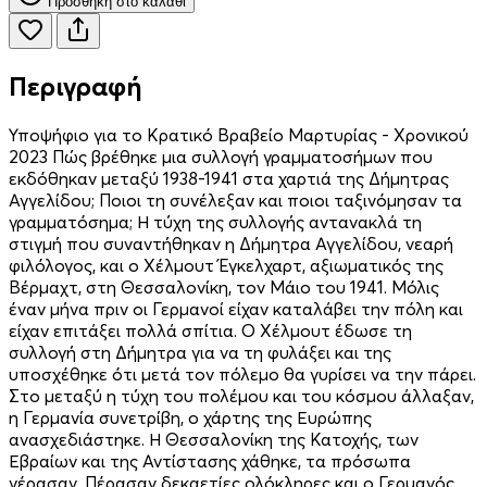
Προσθήκη στο καλάθι
Περιγραφή
Υποψήφιο για το Κρατικό Βραβείο Μαρτυρίας - Χρονικού
2023 Πώς βρέθηκε μια συλλογή γραμματοσήμων που
εκδόθηκαν μεταξύ 1938-1941 στα χαρτιά της Δήμητρας
Αγγελίδου; Ποιοι τη συνέλεξαν και ποιοι ταξινόμησαν τα
γραμματόσημα; Η τύχη της συλλογής αντανακλά τη
στιγμή που συναντήθηκαν η Δήμητρα Αγγελίδου, νεαρή
φιλόλογος, και ο Χέλμουτ Έγκελχαρτ, αξιωματικός της
Βέρμαχτ, στη Θεσσαλονίκη, τον Μάιο του 1941. Μόλις
έναν μήνα πριν οι Γερμανοί είχαν καταλάβει την πόλη και
είχαν επιτάξει πολλά σπίτια. Ο Χέλμουτ έδωσε τη
συλλογή στη Δήμητρα για να τη φυλάξει και της
υποσχέθηκε ότι μετά τον πόλεμο θα γυρίσει να την πάρει.
Στο μεταξύ η τύχη του πολέμου και του κόσμου άλλαξαν,
η Γερμανία συνετρίβη, ο χάρτης της Ευρώπης
ανασχεδιάστηκε. Η Θεσσαλονίκη της Κατοχής, των
Εβραίων και της Αντίστασης χάθηκε, τα πρόσωπα
γέρασαν. Πέρασαν δεκαετίες ολόκληρες και ο Γερμανός