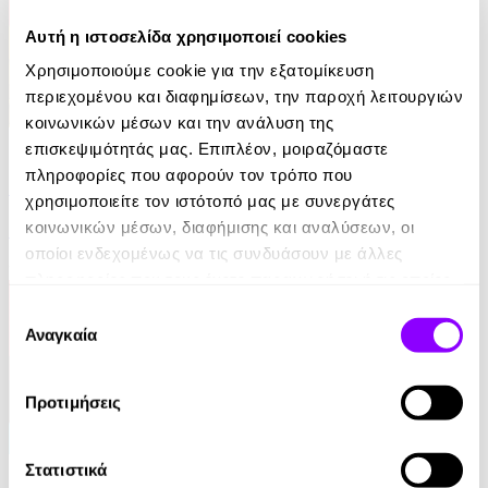
Αυτή η ιστοσελίδα χρησιμοποιεί cookies
Χρησιμοποιούμε cookie για την εξατομίκευση
περιεχομένου και διαφημίσεων, την παροχή λειτουργιών
κοινωνικών μέσων και την ανάλυση της
eBook
επισκεψιμότητάς μας. Επιπλέον, μοιραζόμαστε
πληροφορίες που αφορούν τον τρόπο που
Η απαγωγή της Τασούλας
χρησιμοποιείτε τον ιστότοπό μας με συνεργάτες
κοινωνικών μέσων, διαφήμισης και αναλύσεων, οι
Τάσος Κοντογιαννίδης
οποίοι ενδεχομένως να τις συνδυάσουν με άλλες
9.99€
πληροφορίες που τους έχετε παραχωρήσει ή τις οποίες
έχουν συλλέξει σε σχέση με την από μέρους σας χρήση
Επιλογή
των υπηρεσιών τους.
Αναγκαία
συγκατάθεσης
Προτιμήσεις
eBook
Στατιστικά