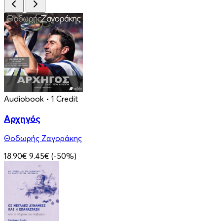
Audiobook
• 1 Credit
Αρχηγός
Θοδωρής Ζαγοράκης
18.90€
9.45€
(-50%)