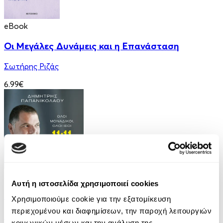
eBook
Οι Μεγάλες Δυνάμεις και η Επανάσταση
Σωτήρης Ριζάς
6.99€
Audiobook
• 1 Credit
Αυτή η ιστοσελίδα χρησιμοποιεί cookies
11:11 - Όλοι Μοναδικοί, Όλοι Ίσοι
Χρησιμοποιούμε cookie για την εξατομίκευση
περιεχομένου και διαφημίσεων, την παροχή λειτουργιών
Δημήτρης Παπανικολάου
κοινωνικών μέσων και την ανάλυση της