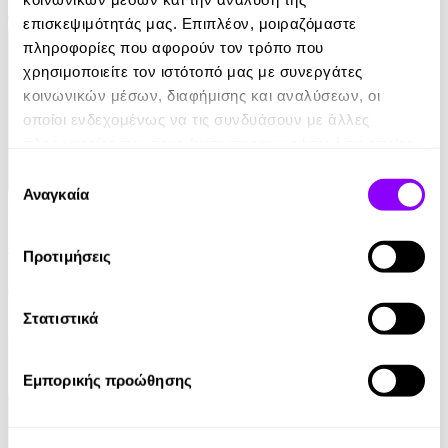
14.99€
επισκεψιμότητάς μας. Επιπλέον, μοιραζόμαστε
πληροφορίες που αφορούν τον τρόπο που
χρησιμοποιείτε τον ιστότοπό μας με συνεργάτες
κοινωνικών μέσων, διαφήμισης και αναλύσεων, οι
οποίοι ενδεχομένως να τις συνδυάσουν με άλλες
πληροφορίες που τους έχετε παραχωρήσει ή τις οποίες
έχουν συλλέξει σε σχέση με την από μέρους σας χρήση
Επιλογή
των υπηρεσιών τους.
Αναγκαία
συγκατάθεσης
Audiobook
Ο Μύθος της Αιωνιότητας
Προτιμήσεις
Αλέκος Φασιανός
Στατιστικά
0.00€
Εμπορικής προώθησης