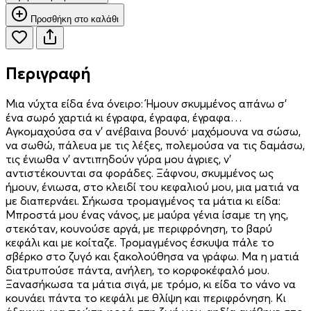
Προσθήκη στο καλάθι
Περιγραφή
Μια νύχτα είδα ένα όνειρο: Ήμουν σκυμμένος απάνω σ’
ένα σωρό χαρτιά κι έγραφα, έγραφα, έγραφα…
Αγκομαχούσα σα ν’ ανέβαινα βουνό· μαχόμουνα να σώσω,
να σωθώ, πάλευα με τις λέξες, πολεμούσα να τις δαμάσω,
τις ένιωθα ν’ αντιπηδούν γύρα μου άγριες, ν’
αντιστέκουνται σα φοράδες. Ξάφνου, σκυμμένος ως
ήμουν, ένιωσα, στο κλειδί του κεφαλιού μου, μια ματιά να
με διαπερνάει. Σήκωσα τρομαγμένος τα μάτια κι είδα:
Μπροστά μου ένας νάνος, με μαύρα γένια ίσαμε τη γης,
στεκόταν, κουνούσε αργά, με περιφρόνηση, το βαρύ
κεφάλι και με κοίταζε. Τρομαγμένος έσκυψα πάλε το
σβέρκο στο ζυγό και ξακολούθησα να γράφω. Μα η ματιά
διατρυπούσε πάντα, ανήλεη, το κορφοκέφαλό μου.
Ξανασήκωσα τα μάτια σιγά, με τρόμο, κι είδα το νάνο να
κουνάει πάντα το κεφάλι με θλίψη και περιφρόνηση. Κι