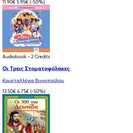
11.90€
5.95€
(-50%)
Audiobook
• 2 Credits
Οι Τρεις Στοματοφύλακες
Κρυσταλλένια Βιγγοπούλου
13.50€
6.75€
(-50%)