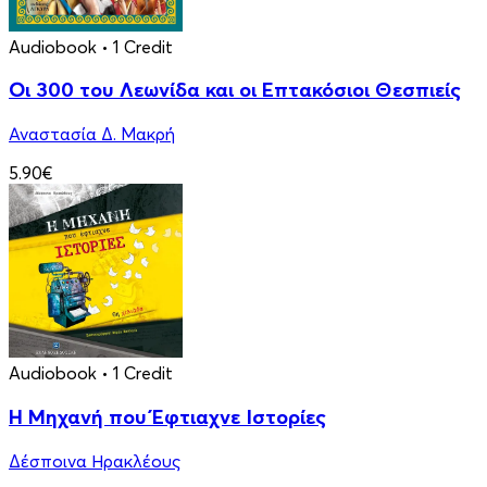
Audiobook
• 1 Credit
Οι 300 του Λεωνίδα και οι Eπτακόσιοι Θεσπιείς
Αναστασία Δ. Μακρή
5.90€
Audiobook
• 1 Credit
Η Μηχανή που Έφτιαχνε Ιστορίες
Δέσποινα Ηρακλέους