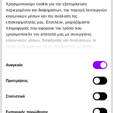
Audiobook
• 1 Credit
Χρησιμοποιούμε cookie για την εξατομίκευση
περιεχομένου και διαφημίσεων, την παροχή λειτουργιών
Σι Λόντε-Το Κορίτσι που Βρήκε τη Μουσική
κοινωνικών μέσων και την ανάλυση της
επισκεψιμότητάς μας. Επιπλέον, μοιραζόμαστε
Μίλτος Πιστώφ
πληροφορίες που αφορούν τον τρόπο που
5.00€
χρησιμοποιείτε τον ιστότοπό μας με συνεργάτες
κοινωνικών μέσων, διαφήμισης και αναλύσεων, οι
οποίοι ενδεχομένως να τις συνδυάσουν με άλλες
πληροφορίες που τους έχετε παραχωρήσει ή τις οποίες
έχουν συλλέξει σε σχέση με την από μέρους σας χρήση
Επιλογή
των υπηρεσιών τους.
Αναγκαία
συγκατάθεσης
eBook
Προτιμήσεις
Μια υπόθεση για τον ντετέκτιβ Κλουζ 8: Η
παγίδα της μοτσαρέλας
Στατιστικά
Jurgen Banscherus
Εμπορικής προώθησης