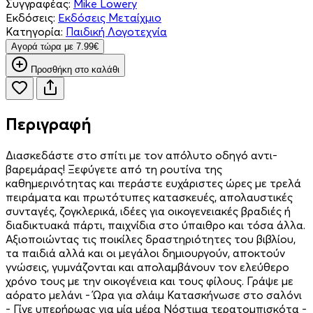
Συγγραφέας:
Mike Lowery
Εκδόσεις:
Εκδόσεις Μεταίχμιο
Κατηγορία:
Παιδική Λογοτεχνία
Aγορά τώρα με 7.99€
Προσθήκη στο καλάθι
Περιγραφή
Διασκεδάστε στο σπίτι µε τον απόλυτο οδηγό αντι-
βαρεµάρας! Ξεφύγετε από τη ρουτίνα της
καθηµερινότητας και περάστε ευχάριστες ώρες µε τρελά
πειράµατα και πρωτότυπες κατασκευές, απολαυστικές
συνταγές, ζογκλερικά, ιδέες για οικογενειακές βραδιές ή
διαδικτυακά πάρτι, παιχνίδια στο ύπαιθρο και τόσα άλλα.
Αξιοποιώντας τις ποικίλες δραστηριότητες του βιβλίου,
τα παιδιά αλλά και οι µεγάλοι δηµιουργούν, αποκτούν
γνώσεις, γυµνάζονται και απολαµβάνουν τον ελεύθερο
χρόνο τους µε την οικογένεια και τους φίλους. Γράψε µε
αόρατο µελάνι - Ώρα για σλάιµ Κατασκήνωσε στο σαλόνι
- Γίνε υπερήρωας για µία µέρα Νόστιµα τερατοµπισκότα -