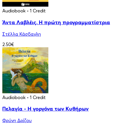
Audiobook
• 1 Credit
Άντα Λαβλέις. Η πρώτη προγραμματίστρια
Στέλλα Κάσδαγλη
2.50€
Audiobook
• 1 Credit
Πελαγία - Η γοργόνα των Κυθήρων
Φρύνη Δρίζου