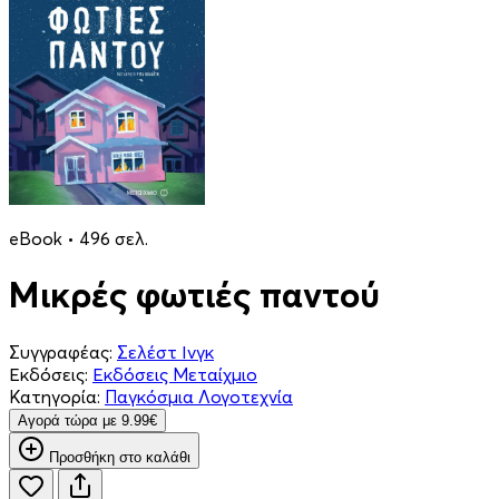
eBook • 496 σελ.
Μικρές φωτιές παντού
Συγγραφέας:
Σελέστ Ινγκ
Εκδόσεις:
Εκδόσεις Μεταίχμιο
Κατηγορία:
Παγκόσμια Λογοτεχνία
Aγορά τώρα με 9.99€
Προσθήκη στο καλάθι