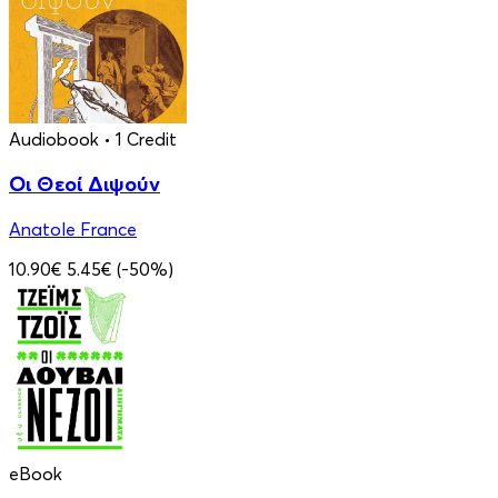
Audiobook
• 1 Credit
Οι Θεοί Διψούν
Anatole France
10.90€
5.45€
(-50%)
eBook