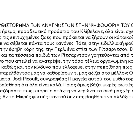
ΘΙΣΤΟΡΗΜΑ ΤΩΝ ΑΝΑΓΝΩΣΤΩΝ ΣΤΗΝ ΨΗΦΟΦΟΡΙΑ ΤΟΥ GO
ρεμο, προοδευτικό προάστιο του Κλίβελαντ, όλα είναι σχε
ις επιτυχημένες ζωές που πρόκειται να ζήσουν οι κάτοικοί
αι να σέβεται πάντα τους κανόνες. Τότε, στην ειδυλλιακή φο
με την έφηβη κόρη της, την Περλ, ένα σπίτι των Ρίτσαρντσον
και τα τέσσερα παιδιά των Ρίτσαρντσον γοητεύονται από τ
νο που απειλεί να ανατρέψει την τόσο τέλεια οργανωμένη κ
 καθώς και τον κίνδυνο που ελλοχεύει στην πεποίθηση πως
ελθόντος μας να καθορίσουν τι μας αξίζει στο μέλλον; Θα
. Jodi Picoult, συγγραφέας Η μαγεία αυτού του μυθιστορήμ
ίσθηση ότι όλα είναι καλά. Ποιος όμως βάζει μικρές φωτιές
ζόμαστε πως μπορεί η στάχτη να λερώνει τα δικά μας χέρι
 Αν το Μικρές φωτιές παντού δεν σας βοηθήσει να αλλάξετ