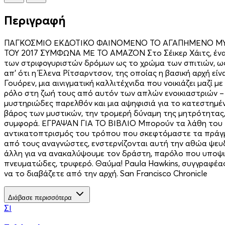
Περιγραφή
ΠΑΓΚΟΣΜΙΟ ΕΚΔΟΤΙΚΟ ΦΑΙΝΟΜΕΝΟ ΤΟ ΑΓΑΠΗΜΕΝΟ ΜΥ
ΤΟΥ 2017 ΣΥΜΦΩΝΑ ΜΕ ΤΟ AMAZON Στο Σέικερ Χάιτς, ένα ή
των στριφογυριστών δρόμων ως το χρώμα των σπιτιών, ως τ
απ’ ότι η Έλενα Ρίτσαρντσον, της οποίας η βασική αρχή είν
Γουόρεν, μια αινιγματική καλλιτέχνιδα που νοικιάζει μαζί 
ρόλο στη ζωή τους από αυτόν των απλών ενοικιαστριών – 
μυστηριώδες παρελθόν και μια αψηφισιά για το κατεστημέ
βάρος των μυστικών, την τρομερή δύναμη της μητρότητας,
συμφορά. ΕΓΡΑΨΑΝ ΓΙΑ ΤΟ ΒΙΒΛΙΟ Μπορούν τα λάθη του παρ
αντικατοπτρισμός του τρόπου που σκεφτόμαστε τα πράγματα
από τους αναγνώστες, ενστερνίζονται αυτή την αθώα ψευδα
άλλη για να ανακαλύψουμε τον δράστη, παρόλο που υποψια
πνευματώδες, τρυφερό. Θαύμα! Paula Hawkins, συγγραφέας
να το διαβάζετε από την αρχή. San Francisco Chronicle
Διάβασε περισσότερα
ΣΙ