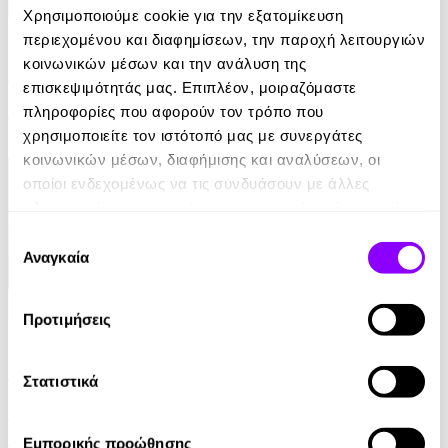
Χρησιμοποιούμε cookie για την εξατομίκευση
eBook
περιεχομένου και διαφημίσεων, την παροχή λειτουργιών
κοινωνικών μέσων και την ανάλυση της
Η απαγωγή της Τασούλας
επισκεψιμότητάς μας. Επιπλέον, μοιραζόμαστε
πληροφορίες που αφορούν τον τρόπο που
Τάσος Κοντογιαννίδης
χρησιμοποιείτε τον ιστότοπό μας με συνεργάτες
9.99€
κοινωνικών μέσων, διαφήμισης και αναλύσεων, οι
οποίοι ενδεχομένως να τις συνδυάσουν με άλλες
πληροφορίες που τους έχετε παραχωρήσει ή τις οποίες
έχουν συλλέξει σε σχέση με την από μέρους σας χρήση
Επιλογή
των υπηρεσιών τους.
Αναγκαία
συγκατάθεσης
Προτιμήσεις
eBook
Από ήλιο σε ήλιο: Αποσπερίτης
Στατιστικά
Μαίρη Κόντζογλου
Εμπορικής προώθησης