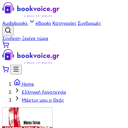
Audiobooks
eBooks
Κατηγορίες
Συνδρομές
Σύνδεση
Ξεκίνα τώρα
Home
Ελληνική Λογοτεχνία
Μάρτυς μου ο Θεός