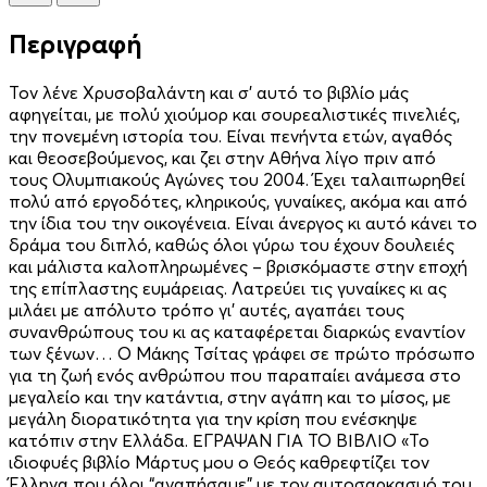
Περιγραφή
Τον λένε Χρυσοβαλάντη και σ’ αυτό το βιβλίο μάς
αφηγείται, με πολύ χιούμορ και σουρεαλιστικές πινελιές,
την πονεμένη ιστορία του. Είναι πενήντα ετών, αγαθός
και θεοσεβούμενος, και ζει στην Αθήνα λίγο πριν από
τους Ολυμπιακούς Αγώνες του 2004. Έχει ταλαιπωρηθεί
πολύ από εργοδότες, κληρικούς, γυναίκες, ακόμα και από
την ίδια του την οικογένεια. Είναι άνεργος κι αυτό κάνει το
δράμα του διπλό, καθώς όλοι γύρω του έχουν δουλειές
και μάλιστα καλοπληρωμένες – βρισκόμαστε στην εποχή
της επίπλαστης ευμάρειας. Λατρεύει τις γυναίκες κι ας
μιλάει με απόλυτο τρόπο γι’ αυτές, αγαπάει τους
συνανθρώπους του κι ας καταφέρεται διαρκώς εναντίον
των ξένων… Ο Μάκης Τσίτας γράφει σε πρώτο πρόσωπο
για τη ζωή ενός ανθρώπου που παραπαίει ανάμεσα στο
μεγαλείο και την κατάντια, στην αγάπη και το μίσος, με
μεγάλη διορατικότητα για την κρίση που ενέσκηψε
κατόπιν στην Ελλάδα. ΕΓΡΑΨΑΝ ΓΙΑ ΤΟ ΒΙΒΛΙΟ «Το
ιδιοφυές βιβλίο Μάρτυς μου ο Θεός καθρεφτίζει τον
Έλληνα που όλοι “αγαπήσαμε” με τον αυτοσαρκασμό του