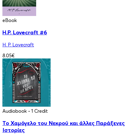
eBook
H.P. Lovecraft #6
H. P. Lovecraft
8.05€
Audiobook
• 1 Credit
Το Χαμόγελο του Νεκρού και άλλες Παράξενες
Ιστορίες