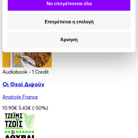
Να επιτρέπονται όλα
James Fenimore Cooper
13.90€
6.95€
(-50%)
Επιτρέπεται η επιλογή
Άρνηση
Audiobook
• 1 Credit
Οι Θεοί Διψούν
Anatole France
10.90€
5.45€
(-50%)