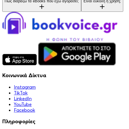
Πώς διαβάζω τα eBooks που έχω αγοράσει;
Είναι εύκολη η χρήση;
Κοινωνικά Δίκτυα
Instagram
TikTok
LinkedIn
YouTube
Facebook
Πληροφορίες